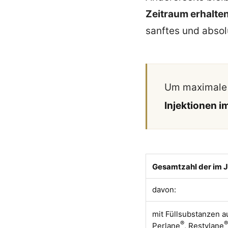
Zeitraum erhalte
sanftes und absol
Um maximale K
Injektionen 
Gesamtzahl der im J
davon:
mit Füllsubstanzen a
®
®
Perlane
, Restylane