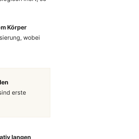
om Körper
isierung, wobei
 den
sind erste
lativ langen