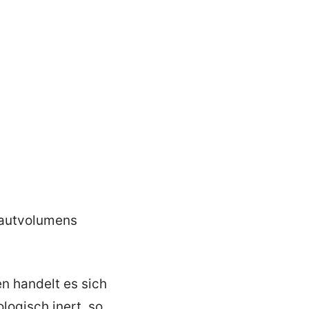
Hautvolumens
 handelt es sich
logisch inert, so