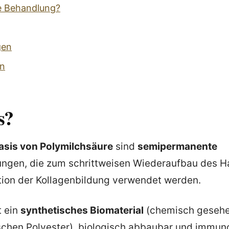
ie Behandlung?
gen
n
s?
asis von Polymilchsäure
sind
semipermanente
zungen, die zum schrittweisen Wiederaufbau des 
tion der Kollagenbildung verwendet werden.
t ein
synthetisches Biomaterial
(chemisch gesehen
schen Polyester), biologisch abbaubar und immuno