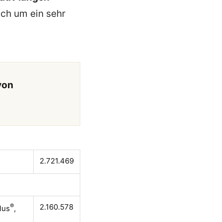
ich um ein sehr
von
2.721.469
®
2.160.578
lus
,