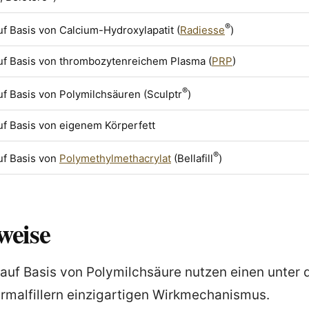
®
uf Basis von Calcium-Hydroxylapatit (
Radiesse
)
auf Basis von thrombozytenreichem Plasma (
PRP
)
®
uf Basis von Polymilchsäuren (Sculptr
)
uf Basis von eigenem Körperfett
®
uf Basis von
Polymethylmethacrylat
(Bellafill
)
weise
auf Basis von Polymilchsäure nutzen einen unter 
rmalfillern einzigartigen Wirkmechanismus.