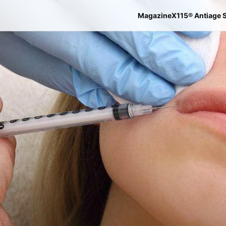
Magazine
X115® Antiage 