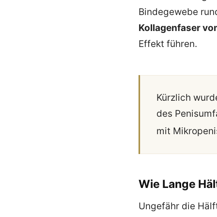
Bindegewebe run
Kollagenfaser vo
Effekt führen.
Kürzlich wur
des Penisumfa
mit Mikropen
Wie Lange Häl
Ungefähr die Hälf