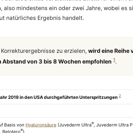
n
, also mindestens ein oder zwei Jahre, wobei es s
ut natürliches Ergebnis handelt.
orrekturergebnisse zu erzielen,
wird eine Reihe 
1
im Abstand von 3 bis 8 Wochen empfohlen
.
2
ahr 2019 in den USA durchgeführten Unterspritzungen
®
uf Basis von
Hyaluronsäure
(Juvederm Ultra
, Juvederm Ultra P
®
, Belotero
)