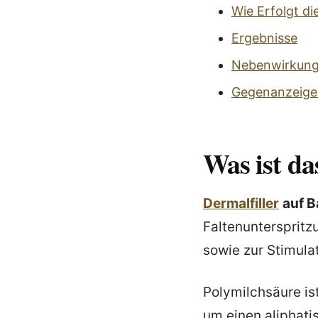
Wie Erfolgt d
Ergebnisse
Nebenwirkun
Gegenanzeige
Was ist da
Dermalfiller
auf B
Faltenuntersprit
sowie zur Stimula
Polymilchsäure is
um einen aliphati