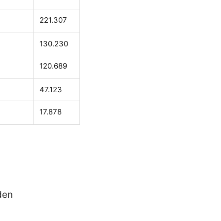
221.307
130.230
120.689
47.123
17.878
den