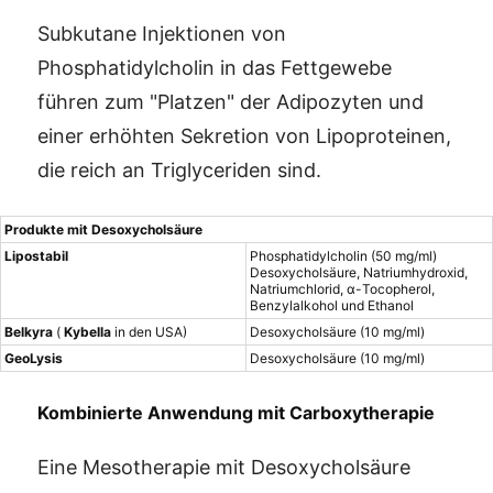
Subkutane Injektionen von
Phosphatidylcholin in das Fettgewebe
führen zum "Platzen" der Adipozyten und
einer erhöhten Sekretion von Lipoproteinen,
die reich an Triglyceriden sind.
Produkte mit Desoxycholsäure
Lipostabil
Phosphatidylcholin (50 mg/ml)
Desoxycholsäure, Natriumhydroxid,
Natriumchlorid, α-Tocopherol,
Benzylalkohol und Ethanol
Belkyra
(
Kybella
in den USA)
Desoxycholsäure (10 mg/ml)
GeoLysis
Desoxycholsäure (10 mg/ml)
Kombinierte Anwendung mit Carboxytherapie
Eine Mesotherapie mit Desoxycholsäure