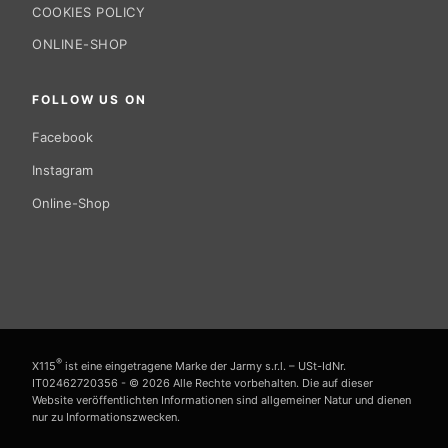
COOKIES POLICY
ONLINE-SHOP
FOLLOW US ON
Facebook
Instagram
Online-Shop
®
X115
ist eine eingetragene Marke der Jarmy s.r.l. – USt-IdNr.
IT02462720356 - © 2026 Alle Rechte vorbehalten. Die auf dieser
Website veröffentlichten Informationen sind allgemeiner Natur und dienen
nur zu Informationszwecken.