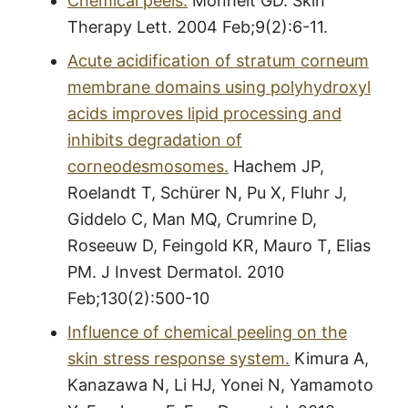
Chemical peels.
Monheit GD. Skin
Therapy Lett. 2004 Feb;9(2):6-11.
Acute acidification of stratum corneum
membrane domains using polyhydroxyl
acids improves lipid processing and
inhibits degradation of
corneodesmosomes.
Hachem JP,
Roelandt T, Schürer N, Pu X, Fluhr J,
Giddelo C, Man MQ, Crumrine D,
Roseeuw D, Feingold KR, Mauro T, Elias
PM. J Invest Dermatol. 2010
Feb;130(2):500-10
Influence of chemical peeling on the
skin stress response system.
Kimura A,
Kanazawa N, Li HJ, Yonei N, Yamamoto