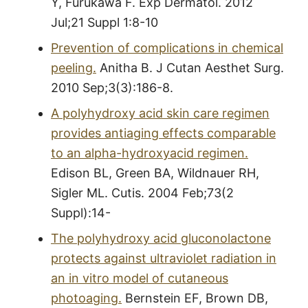
Y, Furukawa F. Exp Dermatol. 2012
Jul;21 Suppl 1:8-10
Prevention of complications in chemical
peeling.
Anitha B. J Cutan Aesthet Surg.
2010 Sep;3(3):186-8.
A polyhydroxy acid skin care regimen
provides antiaging effects comparable
to an alpha-hydroxyacid regimen.
Edison BL, Green BA, Wildnauer RH,
Sigler ML. Cutis. 2004 Feb;73(2
Suppl):14-
The polyhydroxy acid gluconolactone
protects against ultraviolet radiation in
an in vitro model of cutaneous
photoaging.
Bernstein EF, Brown DB,