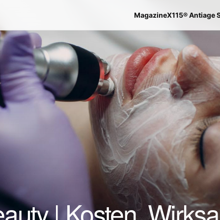
Magazine
X115® Antiage 
auty | Kosten, Wirksa