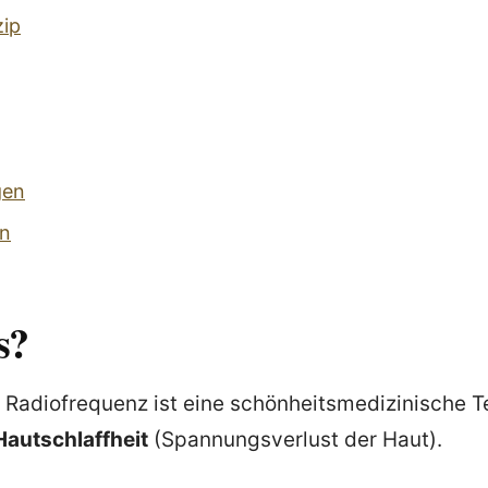
zip
gen
n
s?
e Radiofrequenz ist eine schönheitsmedizinische T
autschlaffheit
(Spannungsverlust der Haut).