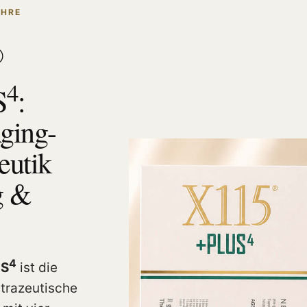
IHRE
®
4
S
:
ging-
eutik
g &
4
S
ist die
utrazeutische