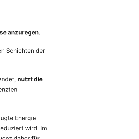
ese anzuregen
.
en Schichten der
endet,
nutzt die
renzten
eugte Energie
eduziert wird. Im
quenz daher
für