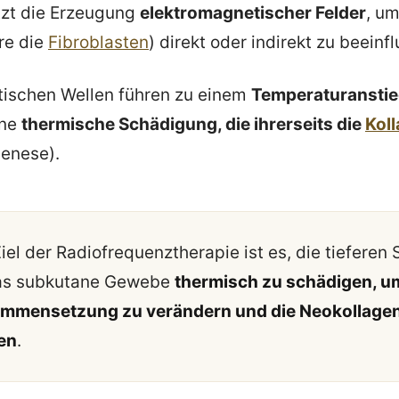
tzt die Erzeugung
elektromagnetischer Felder
, u
re die
Fibroblasten
) direkt oder indirekt zu beeinf
tischen Wellen führen zu einem
Temperaturansti
ine
thermische Schädigung, die ihrerseits die
Kol
enese).
iel der Radiofrequenztherapie ist es, die tieferen
as subkutane Gewebe
thermisch zu schädigen, u
mmensetzung zu verändern und die Neokollage
en
.