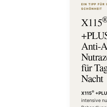
EIN TIPP FÜR 
SCHÖNHEIT
X115
+PLU
Anti-A
Nutraz
für Ta
Nacht
®
X115
+PLU
intensive n