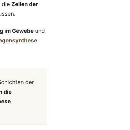
m die
Zellen der
lussen.
eg im Gewebe
und
lagensynthese
 Schichten der
m die
nese