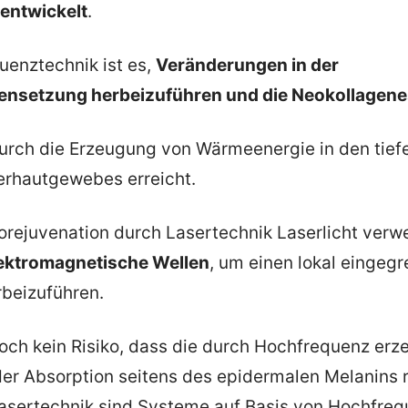
entwickelt
.
uenztechnik ist es,
Veränderungen in der
nsetzung herbeizuführen und die Neokollagen
durch die Erzeugung von Wärmeenergie in den tief
erhautgewebes erreicht.
rejuvenation durch Lasertechnik Laserlicht verw
ektromagnetische Wellen
, um einen lokal eingeg
beizuführen.
och kein Risiko, dass die durch Hochfrequenz erz
r Absorption seitens des epidermalen Melanins r
Lasertechnik sind Systeme auf Basis von Hochfre