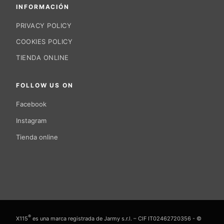
INFORMACIÓN
PRIVACY POLICY
COOKIES POLICY
TIENDA ONLINE
FOLLOW US ON
Facebook
Instagram
Tienda online
®
X115
es una marca registrada de Jarmy s.r.l. – CIF IT02462720356 - ©