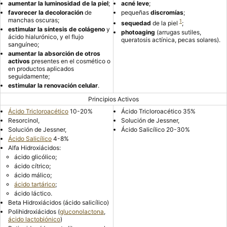
aumentar la luminosidad de la piel
;
acné leve
;
favorecer la decoloración
de
pequeñas
discromías
;
manchas oscuras;
1
sequedad
de la piel
;
estimular la síntesis de colágeno
y
photoaging
(arrugas sutiles,
ácido hialurónico, y el flujo
queratosis actínica, pecas solares).
sanguíneo;
aumentar la absorción de otros
activos
presentes en el cosmético o
en productos aplicados
seguidamente;
estimular la renovación celular
.
Principios Activos
Ácido Tricloroacético
10-20%
Ácido Tricloroacético 35%
Resorcinol,
Solución de Jessner,
Solución de Jessner,
Ácido Salicílico 20-30%
Ácido Salicílico
4-8%
Alfa Hidroxiácidos:
ácido glicólico;
ácido cítrico;
ácido málico;
ácido tartárico
;
ácido láctico.
Beta Hidroxiácidos (ácido salicílico)
Polihidroxiácidos (
gluconolactona
,
ácido lactobiónico
)