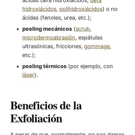
ácidas (alfa hidroxiácidos;
beta
hidroxiácidos
,
polihidroxiácidos
) o no
ácidas (fenoles, urea, etc.);
peeling mecánicos
(
scrub
,
microdermoabrasión
, espátulas
ultrasónicas, fricciones,
gommage
,
etc.);
peeling térmicos
(por ejemplo, con
láser
).
Beneficios de la
Exfoliación
A pesar de que, normalmente, no nos damos