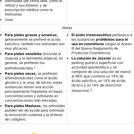
Retinoides (de venta libre, como el
retinol y sus ésteres, y de
prescripción médica como la
tretinoína)
Urea
Notas
Para pieles grasas y acneicas,
El ácido tricloroacético
pertenece a
generalmente se prefiere el ácido
las sustancias
prohibidas para el
salicílico; también los retinoides son
uso en cosméticos
(según el Anexo
muy eficaces.
III del Nuevo Reglamento de
Productos Cosméticos).
Para pieles sensibles
(incluida la
rosácea y la dermatitis atópica), en
La solución de Jessner
es un
general, se prefieren los
peeling químico superficial con
1
actividad queratolítica y se
polihidroxiácidos
.
compone de una solución de etanol
Para pieles secas,
se prefieren
al 95% que contiene un 14% de
alfahidroxiácidos como el ácido
ácido salicílico, un 14% de ácido
glicólico y la urea; de hecho, estas
láctico y un 14% de resorcinol
sustancias tienen una acción
2
(resorcina)
.
principalmente hidratante en bajas
concentraciones y exfoliante en
concentraciones más elevadas.
Para pieles Maduras,
los retinoides
pueden ser de ayuda para estimular
la renovación cutánea y la síntesis
de colágeno.