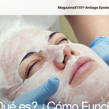
Magazine
X115® Antiage Syst
 ¿Qué es? ¿Cómo Func