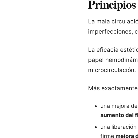
Principios
La mala circulaci
imperfecciones, co
La eficacia estéti
papel hemodinámi
microcirculación.
Más exactamente,
una mejora de 
aumento del fl
una liberación
firme
mejora d