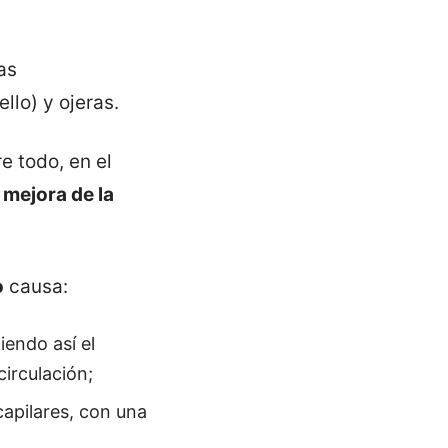
as
llo) y ojeras.
e todo, en el
 mejora de la
o
causa:
iendo así el
circulación;
capilares, con una