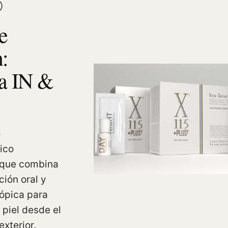
®
e
:
ia IN &
o
ico
 que combina
ión oral y
ópica para
 piel desde el
 exterior.