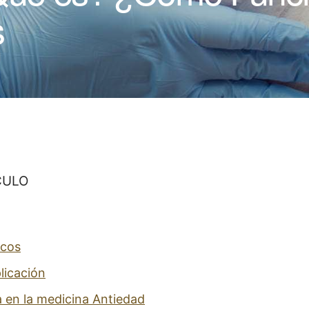
s
CULO
icos
licación
a en la medicina Antiedad