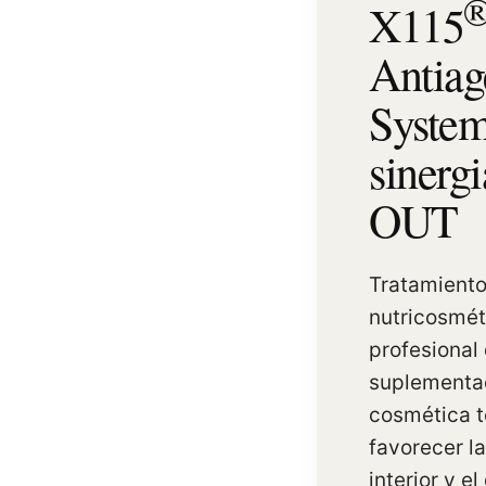
X115
Antiag
System
sinerg
OUT
Tratamient
nutricosmét
profesional
suplementac
cosmética t
favorecer la
interior y el