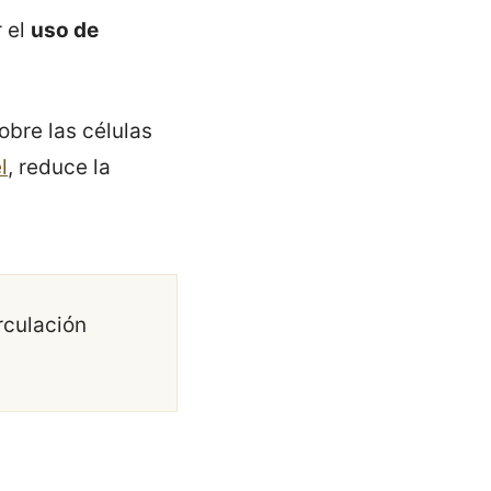
r el
uso de
obre las células
l
, reduce la
rculación