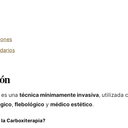
iones
darios
ión
a es una
técnica mínimamente invasiva
, utilizada 
ógico
,
flebológico
y
médico estético
.
 la Carboxiterapia?