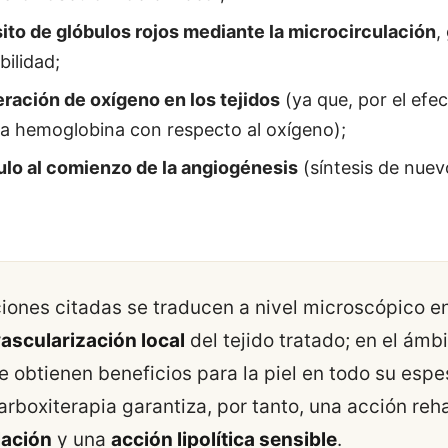
ito de glóbulos rojos mediante la microcirculación
,
ilidad;
eración de oxígeno en los tejidos
(ya que, por el efe
 la hemoglobina con respecto al oxígeno);
ulo al comienzo de la angiogénesis
(síntesis de nue
iones citadas se traducen a nivel microscópico en
vascularización local
del tejido tratado; en el ámbi
se obtienen beneficios para la piel en todo su espe
arboxiterapia garantiza, por tanto, una acción reh
lación
y una
acción lipolítica sensible
.