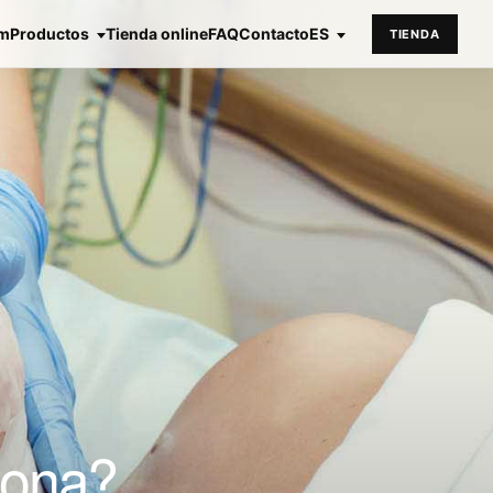
em
Productos
Tienda online
FAQ
Contacto
ES
TIENDA
iona?