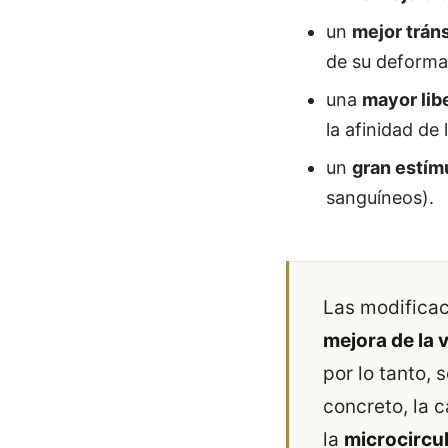
un
mejor tráns
de su deformab
una
mayor lib
la afinidad de
un
gran estím
sanguíneos).
Las modificac
mejora de la 
por lo tanto, 
concreto, la c
la
microcircu