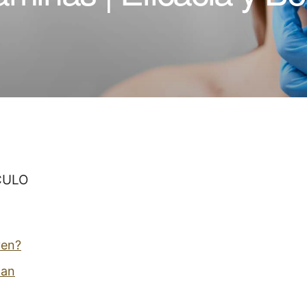
CULO
ven?
nan