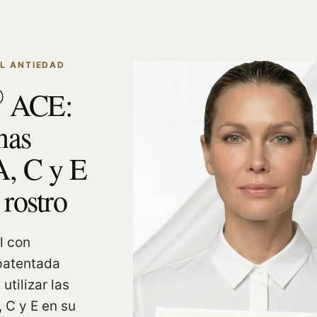
AL ANTIEDAD
®
ACE:
nas
A, C y E
 rostro
l con
patentada
utilizar las
 C y E en su