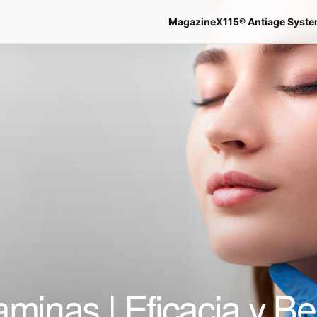
Magazine
X115® Antiage Syst
minas | Eficacia y Ben