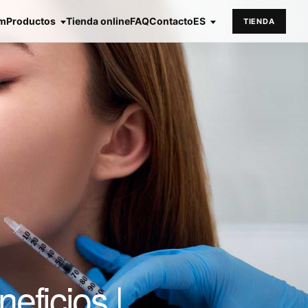
em
Productos
Tienda online
FAQ
Contacto
ES
TIENDA
eficios |