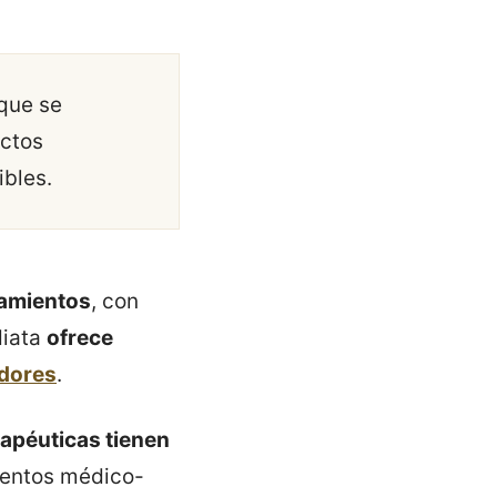
 que se
uctos
bles.
tamientos
, con
diata
ofrece
adores
.
apéuticas tienen
ientos médico-