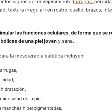
ir los signos del envejecimiento (
arrugas
, pérdida
ad, textura irregular) en rostro, cuello, brazos, int
imular las funciones celulares
,
de forma que se 
ólicas de una piel joven
y sana.
para la mesoterapia estética incluyen:
arrugas,
icidad,
hidratación,
uminosidad de la piel,
e manchas hiperpigmentadas.