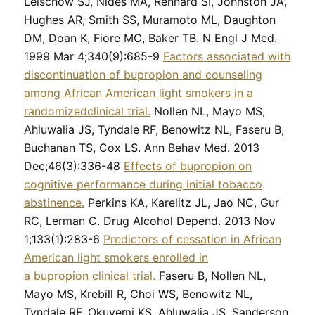
Leischow SJ, Nides MA, Rennard SI, Johnston JA,
Hughes AR, Smith SS, Muramoto ML, Daughton
DM, Doan K, Fiore MC, Baker TB. N Engl J Med.
1999 Mar 4;340(9):685-9
Factors associated with
discontinuation of bupropion and counseling
among African American light smokers in a
randomizedclinical trial.
Nollen NL, Mayo MS,
Ahluwalia JS, Tyndale RF, Benowitz NL, Faseru B,
Buchanan TS, Cox LS. Ann Behav Med. 2013
Dec;46(3):336-48
Effects of bupropion on
cognitive performance during initial tobacco
abstinence.
Perkins KA, Karelitz JL, Jao NC, Gur
RC, Lerman C. Drug Alcohol Depend. 2013 Nov
1;133(1):283-6
Predictors of cessation in African
American light smokers enrolled in
a bupropion clinical trial.
Faseru B, Nollen NL,
Mayo MS, Krebill R, Choi WS, Benowitz NL,
Tyndale RF, Okuyemi KS, Ahluwalia JS, Sanderson