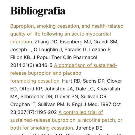
Bibliografia
Bupropion, smoking cessation, and health-related
quality of life following an acute myocardial
infarction.
Zhang DD, Eisenberg MJ, Grandi SM,
Joseph L, O'Loughlin J, Paradis G, Lozano P,
Filion KB. J Popul Ther Clin Pharmacol.
2014;21(3):e346-5
A comparison of sustained-
release bupropion and placebo
forsmoking cessation.
Hurt RD, Sachs DP, Glover
ED, Offord KP, Johnston JA, Dale LC, Khayrallah
MA, Schroeder DR, Glover PN, Sullivan CR,
Croghan IT, Sullivan PM. N Engl J Med. 1997 Oct
23;337(17):1195-202
A controlled trial of
sustained-release bupropion, a nicotine patch, or
both for smoking cessation.
Jorenby DE,