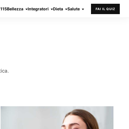
X115
Bellezza
Integratori
Dieta
Salute
FAI IL QUIZ
ica.