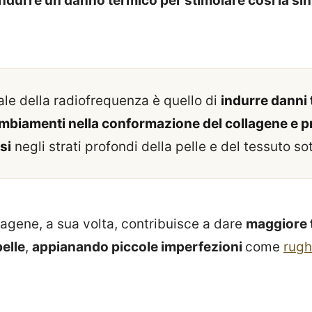
indurre un danno termico per stimolare così la sin
nale della radiofrequenza è quello di
indurre danni 
ambiamenti nella conformazione del collagene e 
si
negli strati profondi della pelle e del tessuto s
lagene, a sua volta, contribuisce a dare
maggiore 
elle
,
appianando piccole imperfezioni
come
rug