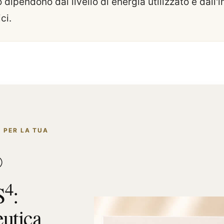
dipendono dal livello di energia utilizzato e dall
ci.
 PER LA TUA
®
4
S
:
eutica