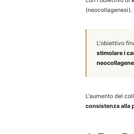
con l'obiettivo di
(neocollagenesi).
L'obiettivo fi
stimolare i c
neocollagene
L'aumento del col
consistenza alla p