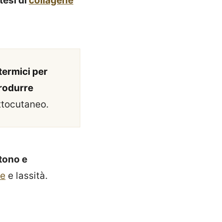
tesi di
collagene
termici per
produrre
ottocutaneo.
tono e
he
e lassità.