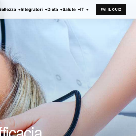
Bellezza
Integratori
Dieta
Salute
IT
FAI IL QUIZ
ficacia,