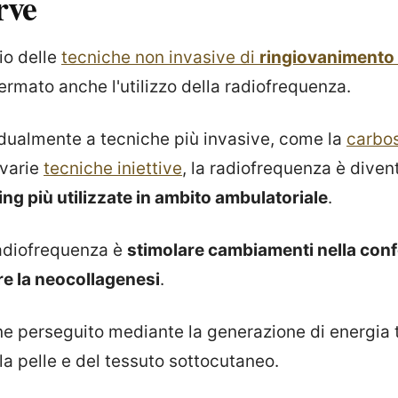
rve
io delle
tecniche non invasive di
ringiovanimento
ffermato anche l'utilizzo della radiofrequenza.
dualmente a tecniche più invasive, come la
carbos
 varie
tecniche iniettive
, la radiofrequenza è dive
ng più utilizzate in ambito ambulatoriale
.
radiofrequenza è
stimolare cambiamenti nella con
re la neocollagenesi
.
ene perseguito mediante la generazione di energia 
lla pelle e del tessuto sottocutaneo.