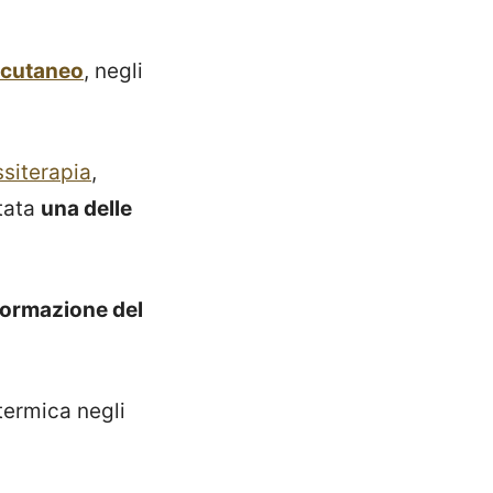
 cutaneo
, negli
siterapia
,
ntata
una delle
formazione del
termica negli