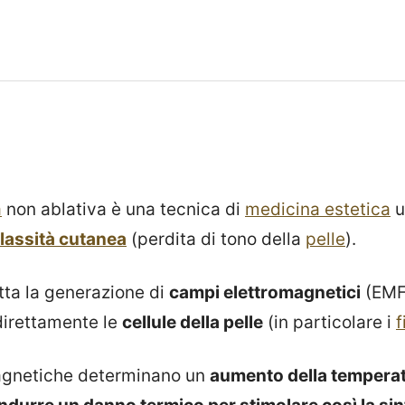
a
non ablativa è una tecnica di
medicina estetica
u
lassità cutanea
(perdita di tono della
pelle
).
tta la generazione di
campi elettromagnetici
(EMF)
direttamente le
cellule della pelle
(in particolare i
f
agnetiche determinano un
aumento della temperat