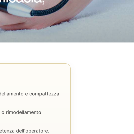
modellamento e compattezza
re o rimodellamento
etenza dell'operatore.