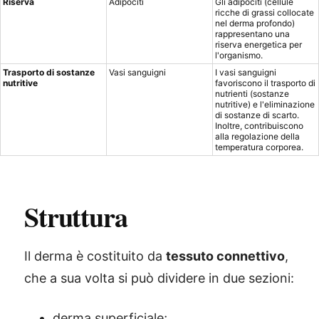
Riserva
Adipociti
Gli adipociti (cellule
ricche di grassi collocate
nel derma profondo)
rappresentano una
riserva energetica per
l'organismo.
Trasporto di sostanze
Vasi sanguigni
I vasi sanguigni
nutritive
favoriscono il trasporto di
nutrienti (sostanze
nutritive) e l'eliminazione
di sostanze di scarto.
Inoltre, contribuiscono
alla regolazione della
temperatura corporea.
Struttura
Il derma è costituito da
tessuto connettivo
,
che a sua volta si può dividere in due sezioni:
derma superficiale;