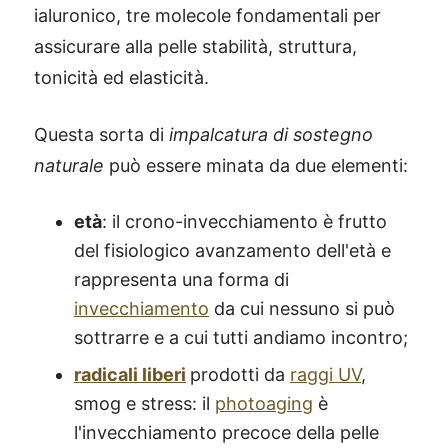
ialuronico, tre molecole fondamentali per
assicurare alla pelle stabilità, struttura,
tonicità ed elasticità.
Questa sorta di
impalcatura di sostegno
naturale
può essere minata da due elementi:
età
: il crono-invecchiamento è frutto
del fisiologico avanzamento dell'età e
rappresenta una forma di
invecchiamento
da cui nessuno si può
sottrarre e a cui tutti andiamo incontro;
radicali liberi
prodotti da
raggi UV
,
®
X115
-
smog e stress: il
photoaging
è
SCOPRI COME FUNZIONA
l'invecchiamento precoce della pelle