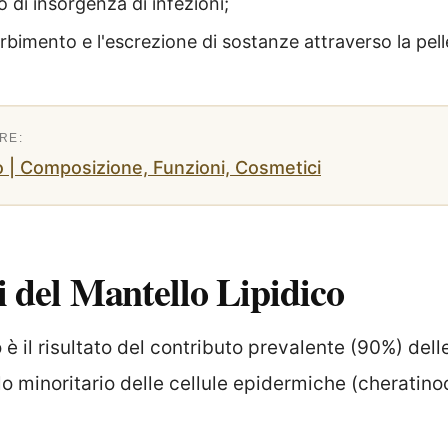
hio di insorgenza di infezioni;
orbimento e l'escrezione di sostanze attraverso la pell
co | Composizione, Funzioni, Cosmetici
i del Mantello Lipidico
o è il risultato del contributo prevalente (90%) del
lo minoritario delle cellule epidermiche (cheratino