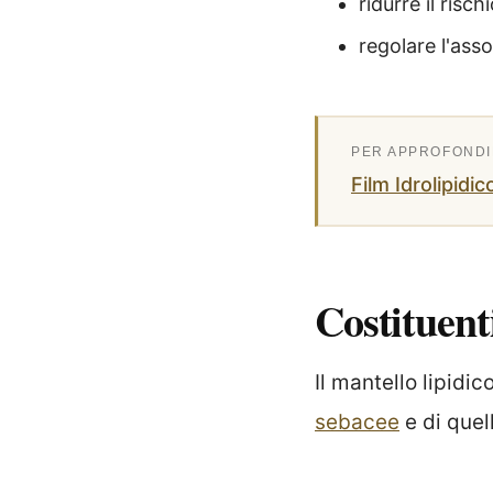
ridurre il risc
regolare l'ass
Film Idrolipidi
Costituent
Il mantello lipidic
sebacee
e di quel