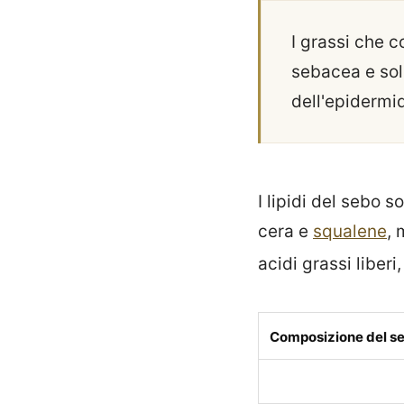
I grassi che 
sebacea e solo
dell'epidermi
I lipidi del sebo 
cera e
squalene
, 
acidi grassi liberi
Composizione del seb