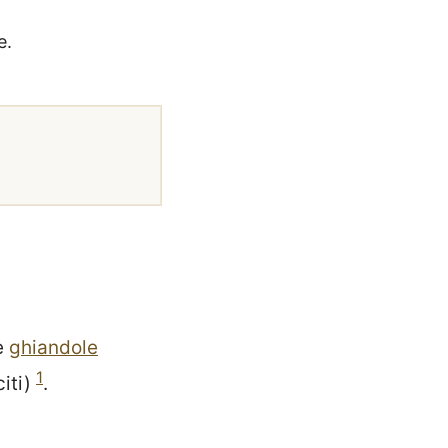
e.
le
ghiandole
1
citi)
.