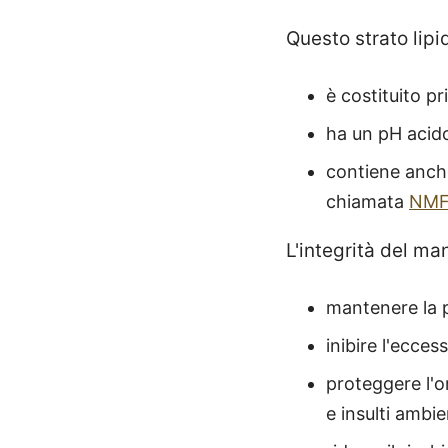
Questo strato lip
è costituito pr
ha un pH acid
contiene anche
chiamata
NMF
L'integrità del ma
mantenere la p
inibire l'ecces
proteggere l'o
e insulti ambie