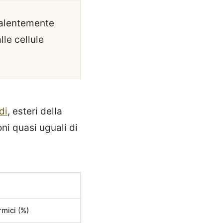
evalentemente
le cellule
di
, esteri della
oni quasi uguali di
rmici (%)