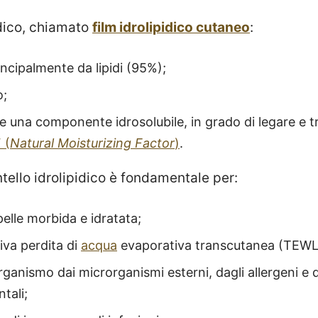
idico, chiamato
film idrolipidico cutaneo
:
incipalmente da lipidi (95%);
o;
 una componente idrosolubile, in grado di legare e tr
 (
Natural Moisturizing Factor
)
.
ntello idrolipidico è fondamentale per:
elle morbida e idratata;
siva perdita di
acqua
evaporativa transcutanea (TEWL
rganismo dai microrganismi esterni, dagli allergeni e d
ntali;