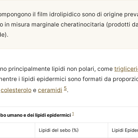
compongono il film idrolipidico sono di origine pr
 in misura marginale cheratinocitaria (prodotti dal
de).
sono principalmente lipidi non polari, come
trigliceri
mentre i lipidi epidermici sono formati da proporzi
5
,
colesterolo
e
ceramidi
.
1
o umano e dei lipidi epidermici
Lipidi del sebo (%)
Lipidi Epide