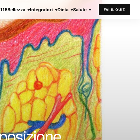
X115
Bellezza
Integratori
Dieta
Salute
FAI IL QUIZ
mposizione,