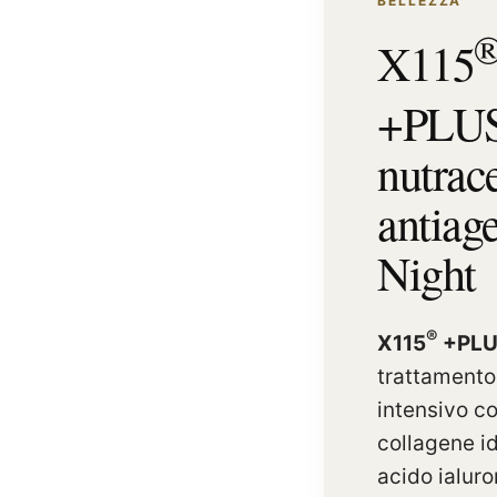
BELLEZZA
X115
+PLU
nutrac
antiag
Night
®
X115
+PLU
trattamento
intensivo co
collagene id
acido ialuro