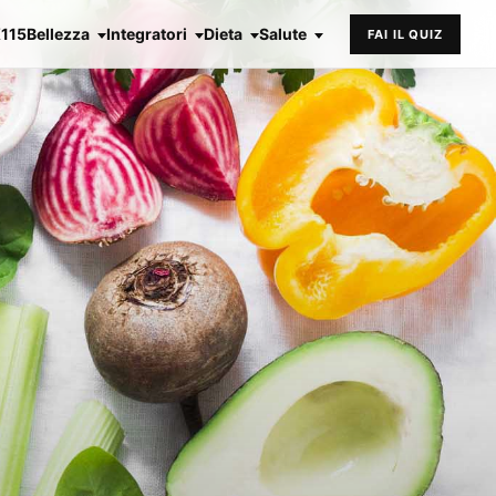
X115
Bellezza
Integratori
Dieta
Salute
FAI IL QUIZ