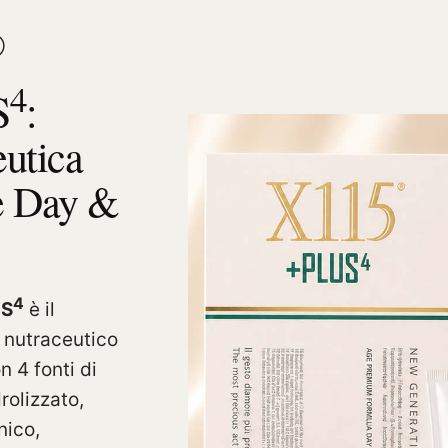
®
4
S
:
eutica
e Day &
4
S
è il
 nutraceutico
n 4 fonti di
rolizzato,
nico,