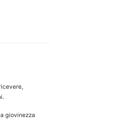
ricevere,
i.
la giovinezza