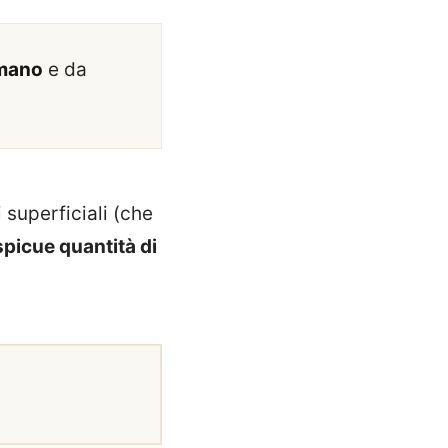
umano
e da
 superficiali (che
picue quantità di