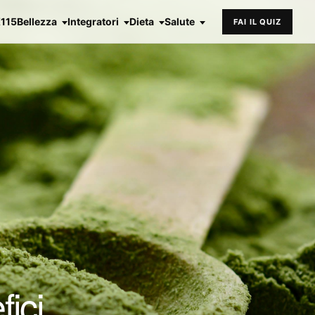
X115
Bellezza
Integratori
Dieta
Salute
FAI IL QUIZ
ici,