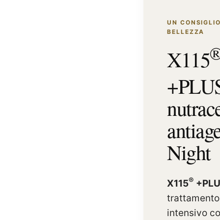
UN CONSIGLIO
BELLEZZA
X115
+PLU
nutrac
antiag
Night
®
X115
+PLU
trattamento
intensivo co