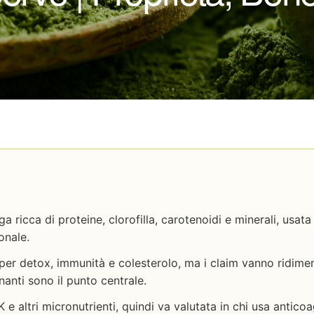
ga ricca di proteine, clorofilla, carotenoidi e minerali, usat
onale.
r detox, immunità e colesterolo, ma i claim vanno ridimens
anti sono il punto centrale.
e altri micronutrienti, quindi va valutata in chi usa anticoa