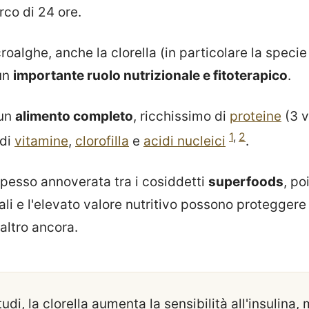
arco di 24 ore.
croalghe, anche la clorella (in particolare la speci
 un
importante ruolo nutrizionale e fitoterapico
.
 un
alimento completo
, ricchissimo di
proteine
(3 v
1
,
2
 di
vitamine
,
clorofilla
e
acidi nucleici
.
spesso annoverata tra i cosiddetti
superfoods
, po
li e l'elevato valore nutritivo possono proteggere 
 altro ancora.
di, la clorella aumenta la sensibilità all'insulina, 