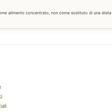
me alimento concentrato, non come sostituto di una dieta r
e
ci
nali