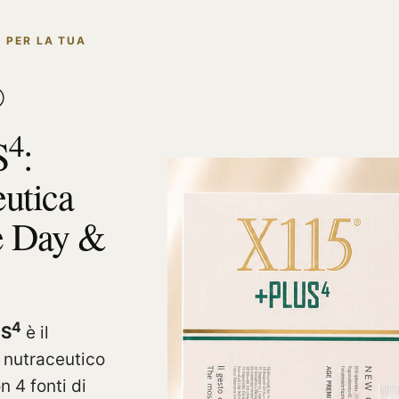
 PER LA TUA
®
4
S
:
eutica
e Day &
4
S
è il
 nutraceutico
n 4 fonti di