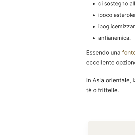
di sostegno al
ipocolesterol
ipoglicemizzan
antianemica.
Essendo una
font
eccellente opzion
In Asia orientale,
tè o frittelle.