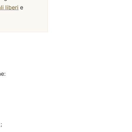
li liberi
e
ne:
;