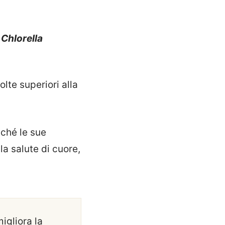
e
Chlorella
olte superiori alla
iché le sue
la salute di cuore,
migliora la