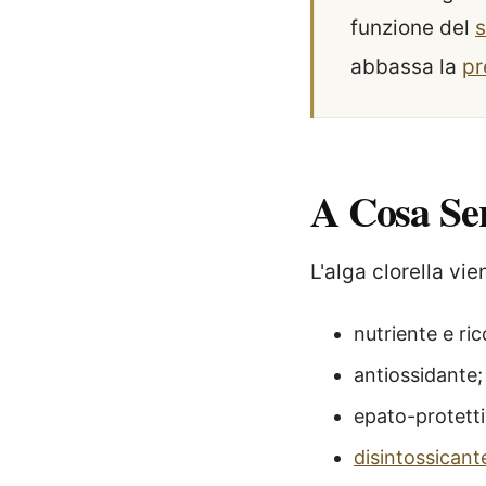
funzione del
s
abbassa la
pr
A Cosa Se
L'alga clorella v
nutriente e ric
antiossidante;
epato-protetti
disintossicant