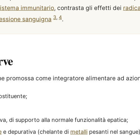
istema immunitario
, contrasta gli effetti dei
radica
3
,
4
essione sanguigna
.
rve
iene promossa come integratore alimentare ad azio
ostituente;
va, di supporto alla normale funzionalità epatica;
e
e depurativa (chelante di
metalli
pesanti nel sangue)