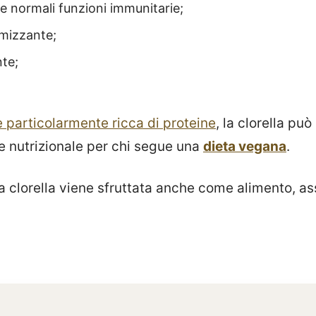
le normali funzioni immunitarie;
emizzante;
te;
e particolarmente ricca di proteine
, la clorella pu
e nutrizionale per chi segue una
dieta vegana
.
 la clorella viene sfruttata anche come alimento, as