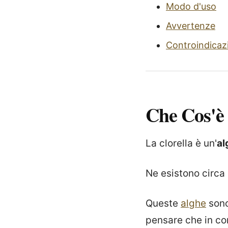
Modo d'uso
Avvertenze
Controindicaz
Che Cos'è
La clorella è un'
al
Ne esistono circa
Queste
alghe
sono
pensare che in con