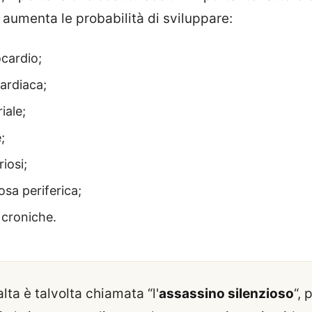
 aumenta le probabilità di sviluppare:
ocardio;
cardiaca;
riale;
;
iosi;
osa periferica;
 croniche.
lta è talvolta chiamata “l'
assassino silenzioso
“, 