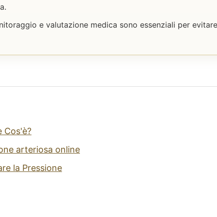
a.
nitoraggio e valutazione medica sono essenziali per evitar
e Cos'è?
one arteriosa online
e la Pressione