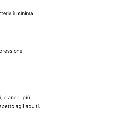
rterie è
minima
a pressione
i, e ancor più
petto agli adulti.