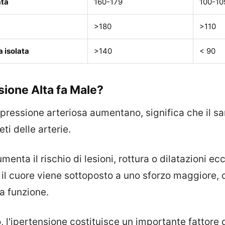
ata
160-179
100-10
>180
>110
a isolata
>140
< 90
sione Alta fa Male?
i pressione arteriosa aumentano, significa che il 
eti delle arterie.
enta il rischio di lesioni, rottura o dilatazioni ec
, il cuore viene sottoposto a uno sforzo maggiore, 
a funzione.
 l'ipertensione costituisce un importante fattore d