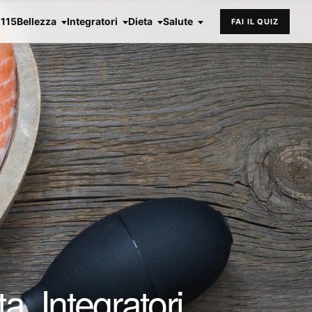
X115
Bellezza
Integratori
Dieta
Salute
FAI IL QUIZ
, Integratori,