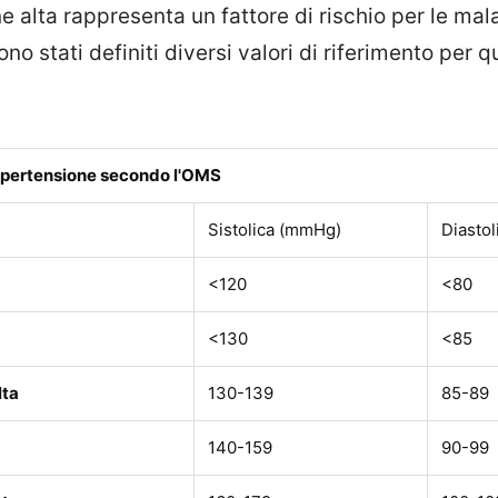
e alta rappresenta un fattore di rischio per le mala
no stati definiti diversi valori di riferimento per q
'ipertensione secondo l'OMS
Sistolica (mmHg)
Diasto
<120
<80
<130
<85
lta
130-139
85-89
140-159
90-99