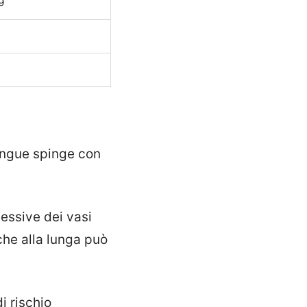
9
sangue spinge con
cessive dei vasi
che alla lunga può
i rischio