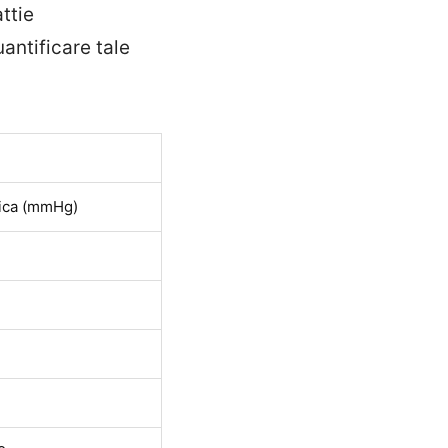
ttie
uantificare tale
lica (mmHg)