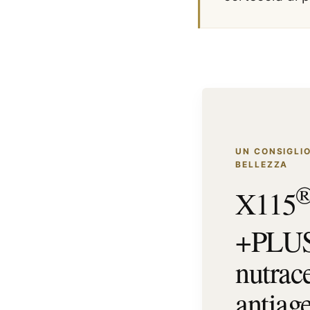
UN CONSIGLIO
BELLEZZA
X115
+PLU
nutrac
antiag