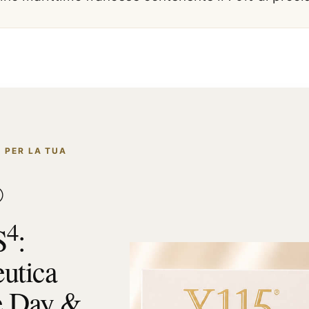
 PER LA TUA
®
4
S
:
eutica
e Day &