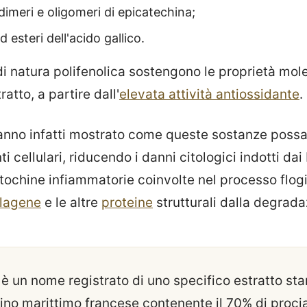
dimeri e oligomeri di epicatechina;
d esteri dell'acido gallico.
i natura polifenolica sostengono le proprietà mole
ratto, a partire dall'
elevata attività antiossidante
.
 hanno infatti mostrato come queste sostanze poss
ti cellulari, riducendo i danni citologici indotti da
itochine infiammatorie coinvolte nel processo flogi
llagene
e le altre
proteine
strutturali dalla degrad
è un nome registrato di uno specifico estratto sta
pino marittimo francese contenente il 70% di proci