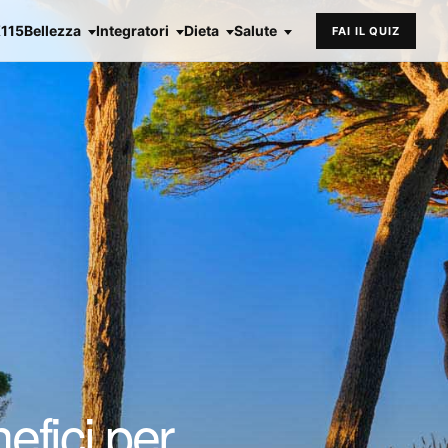
X115
Bellezza
Integratori
Dieta
Salute
FAI IL QUIZ
efici per