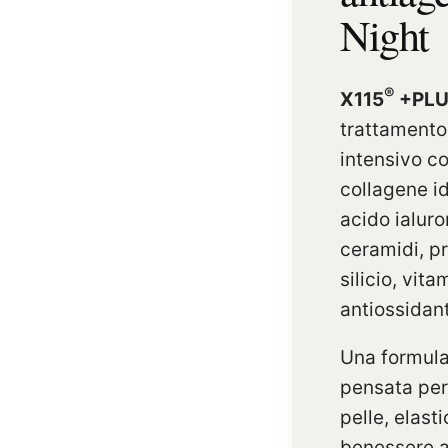
Night
®
X115
+PLU
trattamento
intensivo co
collagene id
acido ialuro
ceramidi, pr
silicio, vita
antiossidant
Una formul
pensata per
pelle, elasti
benessere a