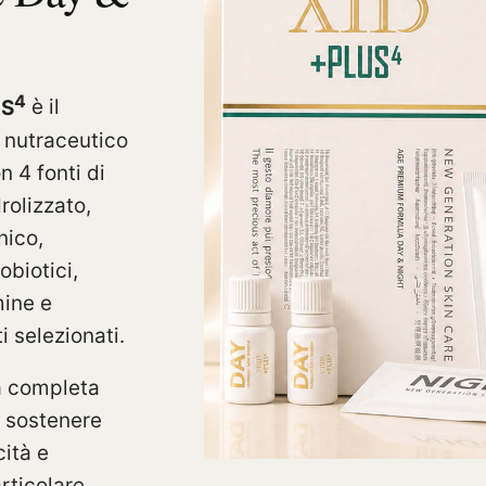
4
S
è il
 nutraceutico
n 4 fonti di
rolizzato,
nico,
obiotici,
mine e
i selezionati.
a completa
 sostenere
cità e
rticolare