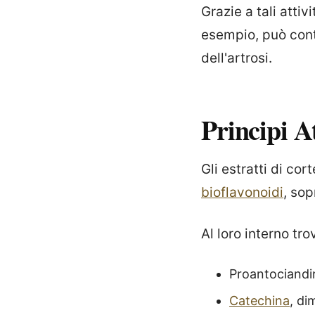
Grazie a tali atti
esempio, può contr
dell'artrosi.
Principi At
Gli estratti di co
bioflavonoidi
, sop
Al loro interno tr
Proantociandi
Catechina
, di