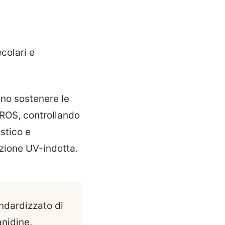
colari e
ano sostenere le
i ROS, controllando
stico e
azione UV-indotta.
ndardizzato di
anidine.