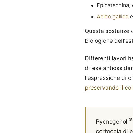
Epicatechina, 
Acido gallico
e
Queste sostanze d
biologiche dell'est
Differenti lavori
difese antiossidan
l'espressione di c
preservando il co
®
Pycnogenol
corteccia di 