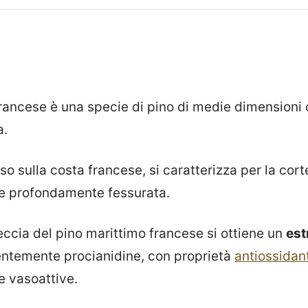
francese è una specie di pino di medie dimensioni 
a.
 sulla costa francese, si caratterizza per la cort
 e profondamente fessurata.
eccia del pino marittimo francese si ottiene un
est
entemente procianidine, con proprietà
antiossidan
e vasoattive.