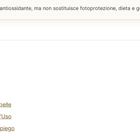
ntiossidante, ma non sostituisce fotoprotezione, dieta e ges
pelle
'Uso
mpiego