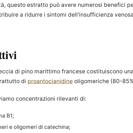
vità, questo estratto può avere numerosi benefici pe
ibuire a ridurre i sintomi dell'insufficienza venos
tivi
rteccia di pino marittimo francese costituiscono un
rattutto di
proantocianidine
oligomeriche (80-85%
oviamo concentrazioni rilevanti di:
na B1;
meri e oligomeri di catechina;