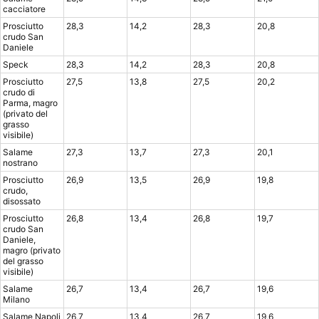
cacciatore
Prosciutto
28,3
14,2
28,3
20,8
crudo San
Daniele
Speck
28,3
14,2
28,3
20,8
Prosciutto
27,5
13,8
27,5
20,2
crudo di
Parma, magro
(privato del
grasso
visibile)
Salame
27,3
13,7
27,3
20,1
nostrano
Prosciutto
26,9
13,5
26,9
19,8
crudo,
disossato
Prosciutto
26,8
13,4
26,8
19,7
crudo San
Daniele,
magro (privato
del grasso
visibile)
Salame
26,7
13,4
26,7
19,6
Milano
Salame Napoli
26,7
13,4
26,7
19,6