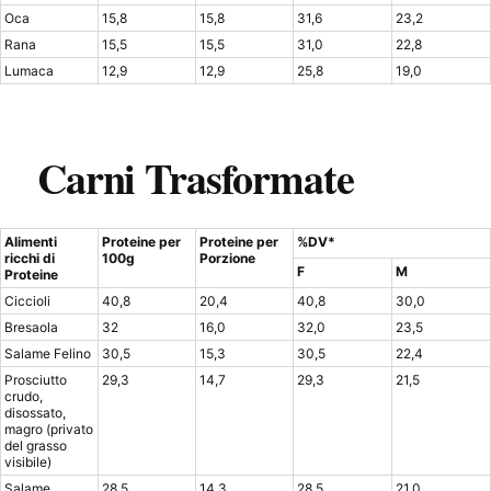
Oca
15,8
15,8
31,6
23,2
Rana
15,5
15,5
31,0
22,8
Lumaca
12,9
12,9
25,8
19,0
Carni Trasformate
Alimenti
Proteine per
Proteine per
%DV*
ricchi di
100g
Porzione
F
M
Proteine
Ciccioli
40,8
20,4
40,8
30,0
Bresaola
32
16,0
32,0
23,5
Salame Felino
30,5
15,3
30,5
22,4
Prosciutto
29,3
14,7
29,3
21,5
crudo,
disossato,
magro (privato
del grasso
visibile)
Salame
28,5
14,3
28,5
21,0