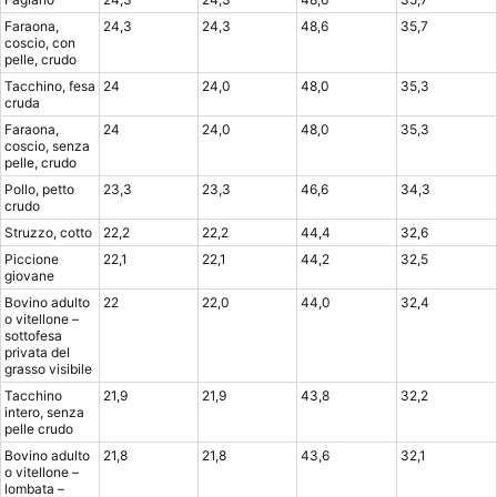
Faraona,
24,3
24,3
48,6
35,7
coscio, con
pelle, crudo
Tacchino, fesa
24
24,0
48,0
35,3
cruda
Faraona,
24
24,0
48,0
35,3
coscio, senza
pelle, crudo
Pollo, petto
23,3
23,3
46,6
34,3
crudo
Struzzo, cotto
22,2
22,2
44,4
32,6
Piccione
22,1
22,1
44,2
32,5
giovane
Bovino adulto
22
22,0
44,0
32,4
o vitellone –
sottofesa
privata del
grasso visibile
Tacchino
21,9
21,9
43,8
32,2
intero, senza
pelle crudo
Bovino adulto
21,8
21,8
43,6
32,1
o vitellone –
lombata –