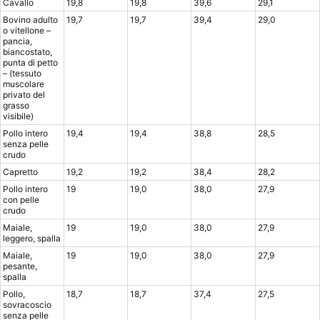
Cavallo
19,8
19,8
39,6
29,1
Bovino adulto
19,7
19,7
39,4
29,0
o vitellone –
pancia,
biancostato,
punta di petto
– (tessuto
muscolare
privato del
grasso
visibile)
Pollo intero
19,4
19,4
38,8
28,5
senza pelle
crudo
Capretto
19,2
19,2
38,4
28,2
Pollo intero
19
19,0
38,0
27,9
con pelle
crudo
Maiale,
19
19,0
38,0
27,9
leggero, spalla
Maiale,
19
19,0
38,0
27,9
pesante,
spalla
Pollo,
18,7
18,7
37,4
27,5
sovracoscio
senza pelle