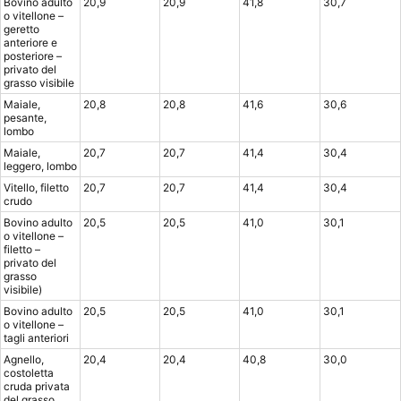
Bovino adulto
20,9
20,9
41,8
30,7
o vitellone –
geretto
anteriore e
posteriore –
privato del
grasso visibile
Maiale,
20,8
20,8
41,6
30,6
pesante,
lombo
Maiale,
20,7
20,7
41,4
30,4
leggero, lombo
Vitello, filetto
20,7
20,7
41,4
30,4
crudo
Bovino adulto
20,5
20,5
41,0
30,1
o vitellone –
filetto –
privato del
grasso
visibile)
Bovino adulto
20,5
20,5
41,0
30,1
o vitellone –
tagli anteriori
Agnello,
20,4
20,4
40,8
30,0
costoletta
cruda privata
del grasso