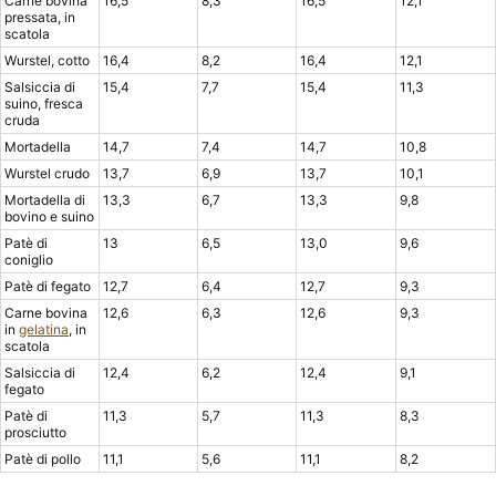
Carne bovina
16,5
8,3
16,5
12,1
pressata, in
scatola
Wurstel, cotto
16,4
8,2
16,4
12,1
Salsiccia di
15,4
7,7
15,4
11,3
suino, fresca
cruda
Mortadella
14,7
7,4
14,7
10,8
Wurstel crudo
13,7
6,9
13,7
10,1
Mortadella di
13,3
6,7
13,3
9,8
bovino e suino
Patè di
13
6,5
13,0
9,6
coniglio
Patè di fegato
12,7
6,4
12,7
9,3
Carne bovina
12,6
6,3
12,6
9,3
in
gelatina
, in
scatola
Salsiccia di
12,4
6,2
12,4
9,1
fegato
Patè di
11,3
5,7
11,3
8,3
prosciutto
Patè di pollo
11,1
5,6
11,1
8,2