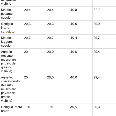
visibile
Maiale,
20,4
20,4
40,8
30,0
pesante,
coscio
Coniglio
20,3
20,3
40,6
29,9
intero,
surgelato
Maiale,
20,2
20,2
40,4
29,7
leggero,
coscio
Agnello
20
20,0
40,0
29,4
(tessuto
muscolare
privato del
grasso
visibile)
Agnello,
20
20,0
40,0
29,4
coscio crudo
(tessuto
muscolare
privato del
grasso
visibile)
Coniglio intero
19,9
19,9
39,8
29,3
crudo