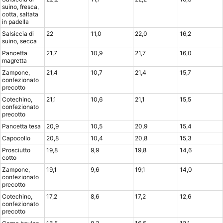
suino, fresca,
cotta, saltata
in padella
Salsiccia di
22
11,0
22,0
16,2
suino, secca
Pancetta
21,7
10,9
21,7
16,0
magretta
Zampone,
21,4
10,7
21,4
15,7
confezionato
precotto
Cotechino,
21,1
10,6
21,1
15,5
confezionato
precotto
Pancetta tesa
20,9
10,5
20,9
15,4
Capocollo
20,8
10,4
20,8
15,3
Prosciutto
19,8
9,9
19,8
14,6
cotto
Zampone,
19,1
9,6
19,1
14,0
confezionato
precotto
Cotechino,
17,2
8,6
17,2
12,6
confezionato
precotto