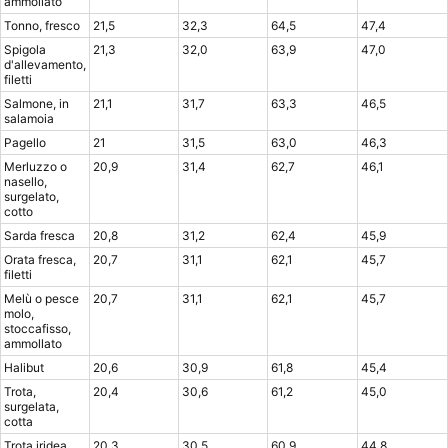
ammollato
Tonno, fresco
21,5
32,3
64,5
47,4
Spigola
21,3
32,0
63,9
47,0
d'allevamento,
filetti
Salmone, in
21,1
31,7
63,3
46,5
salamoia
Pagello
21
31,5
63,0
46,3
Merluzzo o
20,9
31,4
62,7
46,1
nasello,
surgelato,
cotto
Sarda fresca
20,8
31,2
62,4
45,9
Orata fresca,
20,7
31,1
62,1
45,7
filetti
Melù o pesce
20,7
31,1
62,1
45,7
molo,
stoccafisso,
ammollato
Halibut
20,6
30,9
61,8
45,4
®
Trota,
20,4
30,6
61,2
45,0
X115
-
surgelata,
SCOPRI COME FUNZIONA
cotta
Trota iridea
20,3
30,5
60,9
44,8