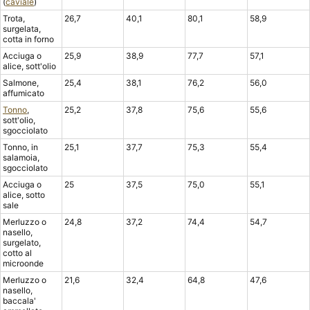
(
caviale
)
Trota,
26,7
40,1
80,1
58,9
surgelata,
cotta in forno
Acciuga o
25,9
38,9
77,7
57,1
alice, sott'olio
Salmone,
25,4
38,1
76,2
56,0
affumicato
Tonno
,
25,2
37,8
75,6
55,6
sott'olio,
sgocciolato
Tonno, in
25,1
37,7
75,3
55,4
salamoia,
sgocciolato
Acciuga o
25
37,5
75,0
55,1
alice, sotto
sale
Merluzzo o
24,8
37,2
74,4
54,7
nasello,
surgelato,
cotto al
microonde
Merluzzo o
21,6
32,4
64,8
47,6
nasello,
baccala'