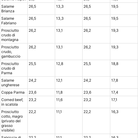
Salame
26,5
13,3
26,5
19,5
Brianza
Salame
26,5
13,3
26,5
19,5
Fabriano
Prosciutto
26,2
13,1
26,2
19,3
crudo di
montagna
Prosciutto
26,2
13,1
26,2
19,3
crudo,
gambuccio
Prosciutto
25,5
12,8
25,5
18,8
crudo di
Parma
Salame
24,2
12,1
24,2
17,8
ungherese
Coppa Parma
23,6
11,8
23,6
17,4
Corned beef,
23,2
11,6
23,2
17,1
in scatola
Prosciutto
22,2
11,1
22,2
16,3
cotto, magro
(privato del
grasso
visibile)
Salsiccia di
22,2
11,1
22,2
16,3