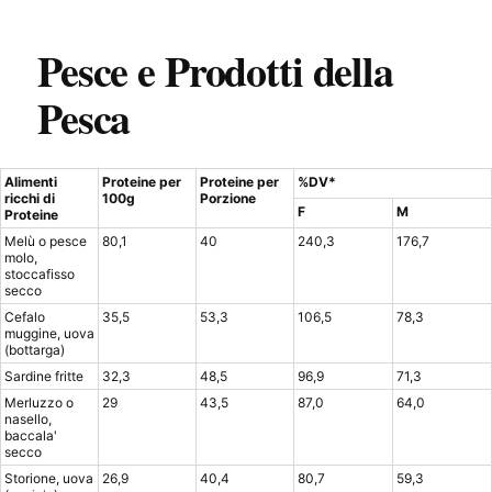
Pesce e Prodotti della
Pesca
Alimenti
Proteine per
Proteine per
%DV*
ricchi di
100g
Porzione
F
M
Proteine
Melù o pesce
80,1
40
240,3
176,7
molo,
stoccafisso
secco
Cefalo
35,5
53,3
106,5
78,3
muggine, uova
(bottarga)
Sardine fritte
32,3
48,5
96,9
71,3
Merluzzo o
29
43,5
87,0
64,0
nasello,
baccala'
secco
Storione, uova
26,9
40,4
80,7
59,3