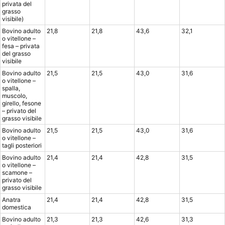
privata del
grasso
visibile)
Bovino adulto
21,8
21,8
43,6
32,1
o vitellone –
fesa – privata
del grasso
visibile
Bovino adulto
21,5
21,5
43,0
31,6
o vitellone –
spalla,
muscolo,
girello, fesone
– privato del
grasso visibile
Bovino adulto
21,5
21,5
43,0
31,6
o vitellone –
tagli posteriori
Bovino adulto
21,4
21,4
42,8
31,5
o vitellone –
scamone –
privato del
grasso visibile
Anatra
21,4
21,4
42,8
31,5
domestica
Bovino adulto
21,3
21,3
42,6
31,3