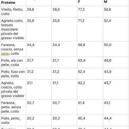
F
M
Proteine
Vitello, filetto,
38,6
38,6
77,2
56,8
cotto
Agnello cotto,
35,6
35,6
71,2
52,4
tessuto
muscolare
privato del
grasso visibile
Faraona,
34,4
34,4
68,8
50,6
coscio, senza
pelle
, cotto
Pollo, ala con
31,7
31,7
63,4
46,6
pelle, cotta
Pollo, fuso con
31,2
31,2
62,4
45,9
pelle, cotto
Agnello,
31,1
31,1
62,2
45,7
coscio, cotto
privato del
grasso visibile
Faraona,
30,7
30,7
61,4
45,1
petto, senza
pelle, cotto
Pollo, petto,
30,2
30,2
60,4
44,4
cotto