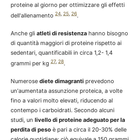
proteine al giorno per ottimizzare gli effetti
24
,
25
,
26
dell'allenamento
.
Anche gli
atleti di resistenza
hanno bisogno
di quantità maggiori di proteine rispetto ai
sedentari, quantificabili in circa 1,2- 1,4
27
,
28
grammi per kg
.
Numerose
diete dimagranti
prevedono
un'aumentata assunzione proteica, a volte
fino a valori molto elevati, riducendo al
contempo i carboidrati. Secondo alcuni
studi, un
livello di proteine adeguato per la
perdita di peso
è pari a circa il 20-30% delle
calorie quotidiane; ciò equivale a 150 grammi