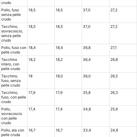
crudo
Pollo, fuso
18,5
18,5
37,0
27,2
senza pelle
crudo
Tacchino,
18,5
18,5
37,0
27,2
sovracoscio,
senza pelle
crudo
Pollo, fuso con
18,4
18,4
36,8
27,1
pelle crudo
Tacchino
18,2
18,2
36,4
26,8
intero, con
pelle crudo
Tacchino,
18
18,0
36,0
26,5
fuso, senza
pelle crudo
Tacchino,
17,9
17,9
35,8
26,3
fuso, con pelle
crudo
Pollo,
17,4
17,4
34,8
25,6
sovracoscio
con pelle
crudo
Pollo, ala con
16,7
16,7
33,4
24,6
pelle cruda