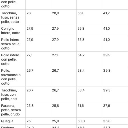
con pelle,
cotto
Tacchino,
28
28,0
56,0
41,2
fuso, senza
pelle, cotto
Coniglio
27,9
27,9
55,8
41,0
intero, cotto
Pollo intero
27,9
27,9
55,8
41,0
senza pelle,
cotto
Pollo intero
27,1
27,1
54,2
39,9
con pelle,
cotto
Pollo,
26,7
26,7
53,4
39,3
sovracoscio
con pelle,
cotto
Tacchino,
26,7
26,7
53,4
39,3
fuso, con
pelle, cott
Faraona,
25,8
25,8
51,6
37,9
petto, senza
pelle, crudo
Quaglia
25
25,0
50,0
36,8
Fagiano
24,3
24,3
48,6
35,7