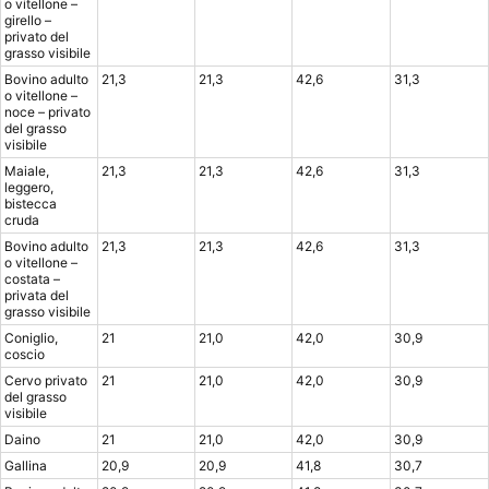
o vitellone –
girello –
privato del
grasso visibile
Bovino adulto
21,3
21,3
42,6
31,3
o vitellone –
noce – privato
del grasso
visibile
Maiale,
21,3
21,3
42,6
31,3
leggero,
bistecca
cruda
Bovino adulto
21,3
21,3
42,6
31,3
o vitellone –
costata –
privata del
grasso visibile
Coniglio,
21
21,0
42,0
30,9
coscio
Cervo privato
21
21,0
42,0
30,9
del grasso
visibile
Daino
21
21,0
42,0
30,9
Gallina
20,9
20,9
41,8
30,7