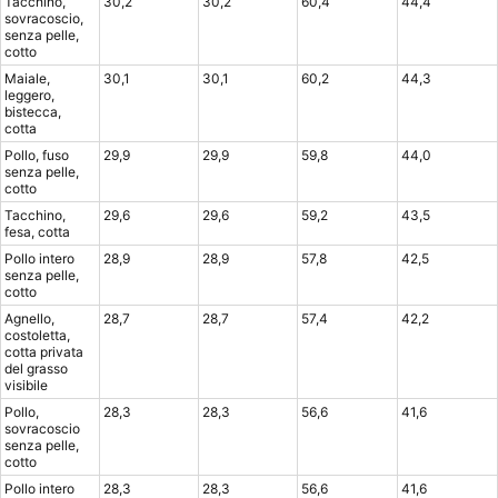
Tacchino,
30,2
30,2
60,4
44,4
sovracoscio,
senza pelle,
cotto
Maiale,
30,1
30,1
60,2
44,3
leggero,
bistecca,
cotta
Pollo, fuso
29,9
29,9
59,8
44,0
senza pelle,
cotto
Tacchino,
29,6
29,6
59,2
43,5
fesa, cotta
Pollo intero
28,9
28,9
57,8
42,5
senza pelle,
cotto
Agnello,
28,7
28,7
57,4
42,2
costoletta,
cotta privata
del grasso
visibile
Pollo,
28,3
28,3
56,6
41,6
sovracoscio
senza pelle,
cotto
Pollo intero
28,3
28,3
56,6
41,6