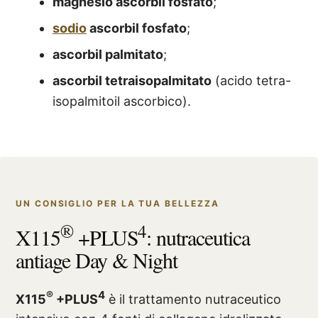
magnesio ascorbil fosfato
;
sodio
ascorbil fosfato
;
ascorbil palmitato
;
ascorbil tetraisopalmitato
(acido tetra-
isopalmitoil ascorbico).
UN CONSIGLIO PER LA TUA BELLEZZA
®
4
X115
+PLUS
: nutraceutica
antiage Day & Night
®
4
X115
+PLUS
è il trattamento nutraceutico