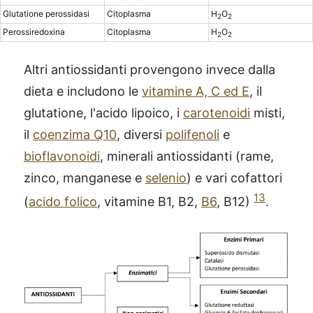
Glutatione perossidasi
Citoplasma
H
O
2
2
Perossiredoxina
Citoplasma
H
O
2
2
Altri antiossidanti provengono invece dalla
dieta e includono le
vitamine A, C ed E
, il
glutatione, l'acido lipoico, i
carotenoidi
misti,
il
coenzima Q10
, diversi
polifenoli
e
bioflavonoidi
, minerali antiossidanti (rame,
zinco, manganese e
selenio
) e vari cofattori
13
(
acido folico
, vitamine B1, B2,
B6
, B12)
.