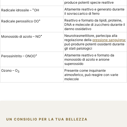
produce potenti specie reattive
•
Altamente reattivo e generato durante
Radicale idrossile –
OH
il sovraccarico di ferro
•
Reattivo e formato da lipidi, proteine,
Radicale perossilico OO
DNA e molecole di zucchero durante il
danno ossidativo
•
Neurotrasmettitore, partecipa alla
Monossido di azoto – NO
regolazione della
pressione sanguigna
;
può produrre potenti ossidanti durante
gli stati patologici
•
Altamente reattivo e formato da
Perossinitrito – ONOO
monossido di azoto e anione
superossido
Ozono – O
Presente come inquinante
3
atmosferico, può reagire con varie
molecole
UN CONSIGLIO PER LA TUA BELLEZZA