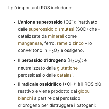
I più importanti ROS includono:
–
L'
anione superossido
(O2
): inattivato
dalle
superossido dismutasi
(SOD) che –
catalizzate da
minerali
come
manganese
, ferro,
rame
o
zinco
– lo
convertono in H
O
e ossigeno.
2
2
Il
perossido d'idrogeno
(H
O
): è
2
2
neutralizzato dalla
glutatione
perossidasi o dalle
catalasi
.
Il
radicale ossidrilico
(•OH): è il ROS più
reattivo e viene prodotto dai
globuli
bianchi
a partire dal perossido
d'idrogeno per distruggere i patogeni;