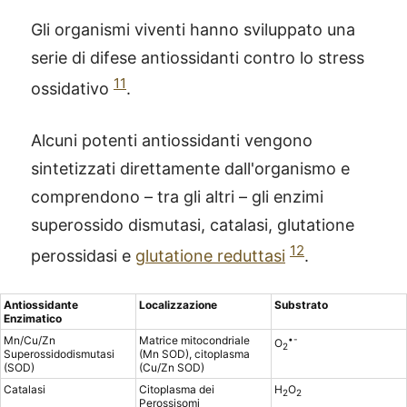
Gli organismi viventi hanno sviluppato una
serie di difese antiossidanti contro lo stress
11
ossidativo
.
Alcuni potenti antiossidanti vengono
sintetizzati direttamente dall'organismo e
comprendono – tra gli altri – gli enzimi
superossido dismutasi, catalasi, glutatione
12
perossidasi e
glutatione reduttasi
.
Antiossidante
Localizzazione
Substrato
Enzimatico
Mn/Cu/Zn
Matrice mitocondriale
•-
O
2
Superossidodismutasi
(Mn SOD), citoplasma
(SOD)
(Cu/Zn SOD)
Catalasi
Citoplasma dei
H
O
2
2
Perossisomi