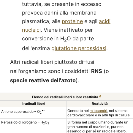
tuttavia, se presente in eccesso
provoca danni alla membrana
plasmatica, alle
proteine
e agli
acidi
nucleici
. Viene inattivato per
conversione in H
O da parte
2
dell'enzima
glutatione perossidasi
.
Altri radicali liberi piuttosto diffusi
nell'organismo sono i cosiddetti
RNS
(o
specie reattive dell'azoto
).
2
Elenco dei radicali liberi e loro reattività
I radicali liberi
Reattività
•-
Generato nei
mitocondri
, nel sistema
Anione superossido – O
2
cardiovascolare e in altri tipi di cellule
Perossido di idrogeno – H
O
Si forma nel corpo umano durante un
2
2
gran numero di reazioni e, pur non
essendo di per sé un radicale libero,