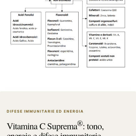
DIFESE IMMUNITARIE ED ENERGIA
®
X115
-
®
Vitamina C Suprema
: tono,
SCOPRI COME FUNZIONA
energia e difese immunitarie