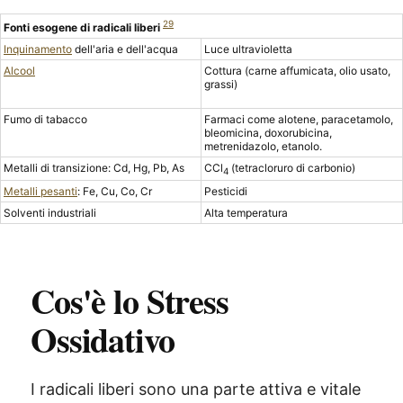
29
Fonti esogene di radicali liberi
Inquinamento
dell'aria e dell'acqua
Luce ultravioletta
Alcool
Cottura (carne affumicata, olio usato,
grassi)
Fumo di tabacco
Farmaci come alotene, paracetamolo,
bleomicina, doxorubicina,
metrenidazolo, etanolo.
Metalli di transizione: Cd, Hg, Pb, As
CCl
(tetracloruro di carbonio)
4
Metalli pesanti
: Fe, Cu, Co, Cr
Pesticidi
Solventi industriali
Alta temperatura
Cos'è lo Stress
Ossidativo
I radicali liberi sono una parte attiva e vitale