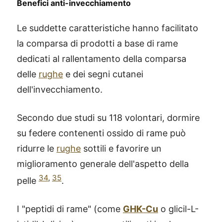
Benefici anti-invecchiamento
Le suddette caratteristiche hanno facilitato
la comparsa di prodotti a base di rame
dedicati al rallentamento della comparsa
delle
rughe
e dei segni cutanei
dell'invecchiamento.
Secondo due studi su 118 volontari, dormire
su federe contenenti ossido di rame può
ridurre le
rughe
sottili e favorire un
miglioramento generale dell'aspetto della
34
,
35
pelle
.
®
X115
-
I "peptidi di rame" (come
GHK-Cu
o glicil-L-
SCOPRI COME FUNZIONA