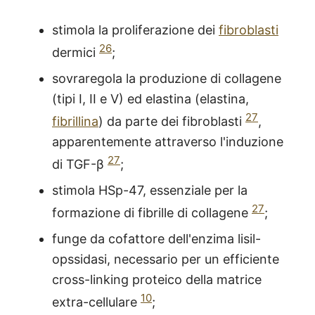
stimola la proliferazione dei
fibroblasti
26
dermici
;
sovraregola la produzione di collagene
(tipi I, II e V) ed elastina (elastina,
27
fibrillina
) da parte dei fibroblasti
,
apparentemente attraverso l'induzione
27
di TGF-β
;
stimola HSp-47, essenziale per la
27
formazione di fibrille di collagene
;
funge da cofattore dell'enzima lisil-
opssidasi, necessario per un efficiente
cross-linking proteico della matrice
10
extra-cellulare
;