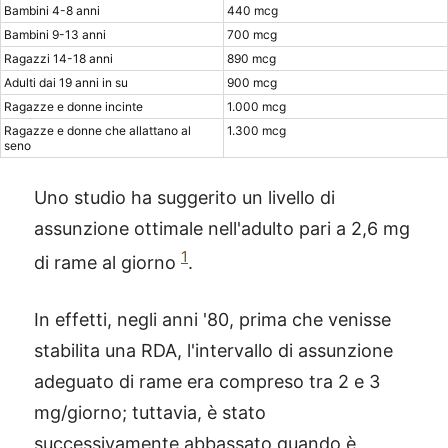
Bambini 4-8 anni
440 mcg
Bambini 9-13 anni
700 mcg
Ragazzi 14-18 anni
890 mcg
Adulti dai 19 anni in su
900 mcg
Ragazze e donne incinte
1.000 mcg
Ragazze e donne che allattano al
1.300 mcg
seno
Uno studio ha suggerito un livello di
assunzione ottimale nell'adulto pari a 2,6 mg
1
di rame al giorno
.
In effetti, negli anni '80, prima che venisse
stabilita una RDA, l'intervallo di assunzione
adeguato di rame era compreso tra 2 e 3
mg/giorno; tuttavia, è stato
successivamente abbassato quando è