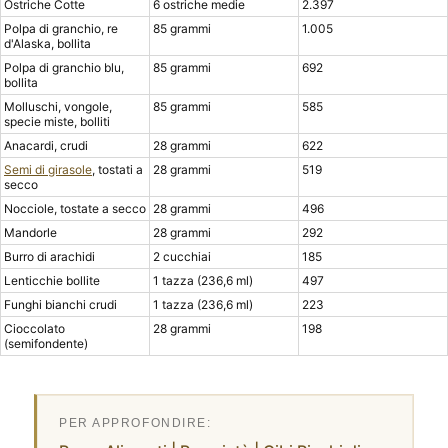
Ostriche Cotte
6 ostriche medie
2.397
Polpa di granchio, re
85 grammi
1.005
d'Alaska, bollita
Polpa di granchio blu,
85 grammi
692
bollita
Molluschi, vongole,
85 grammi
585
specie miste, bolliti
Anacardi, crudi
28 grammi
622
Semi di girasole
, tostati a
28 grammi
519
secco
Nocciole, tostate a secco
28 grammi
496
Mandorle
28 grammi
292
Burro di arachidi
2 cucchiai
185
Lenticchie bollite
1 tazza (236,6 ml)
497
Funghi bianchi crudi
1 tazza (236,6 ml)
223
Cioccolato
28 grammi
198
(semifondente)