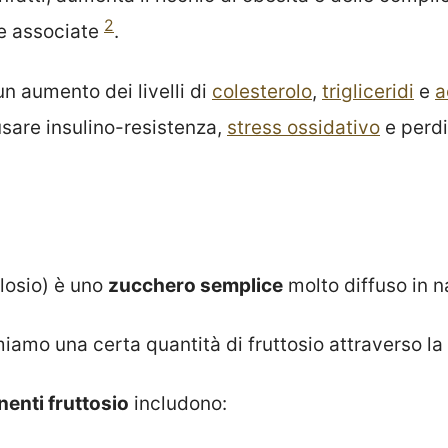
2
e associate
.
un aumento dei livelli di
colesterolo
,
trigliceridi
e
a
sare insulino-resistenza,
stress ossidativo
e perd
losio) è uno
zucchero semplice
molto diffuso in n
iamo una certa quantità di fruttosio attraverso la
nenti fruttosio
includono: