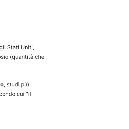
i Stati Uniti,
osio (quantità che
ro
, studi più
condo cui "il