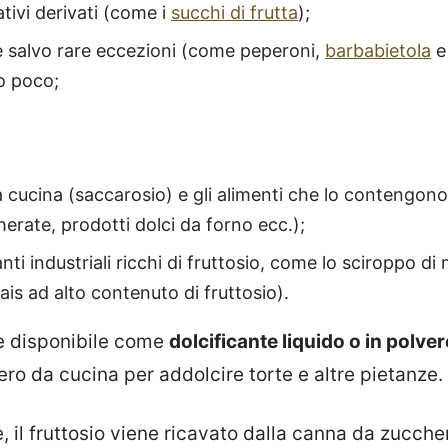
lativi derivati (come i
succhi di frutta
);
e salvo rare eccezioni (come peperoni,
barbabietola
e 
o poco;
 cucina (saccarosio) e gli alimenti che lo contengono 
rate, prodotti dolci da forno ecc.);
anti industriali ricchi di fruttosio, come lo sciroppo d
ais ad alto contenuto di fruttosio).
he disponibile come
dolcificante liquido o in polver
ro da cucina per addolcire torte e altre pietanze.
il fruttosio viene ricavato dalla canna da zuccher