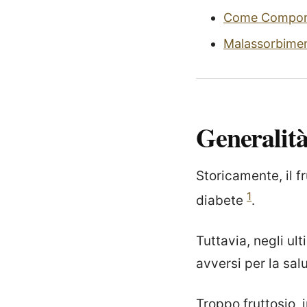
Come Comport
Malassorbimen
Generalit
Storicamente, il f
1
diabete
.
Tuttavia, negli ul
avversi per la salu
Troppo fruttosio, 