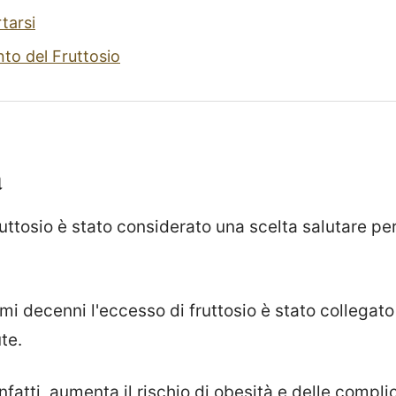
arsi
to del Fruttosio
à
ruttosio è stato considerato una scelta salutare pe
timi decenni l'eccesso di fruttosio è stato collegato
te.
infatti, aumenta il rischio di obesità e delle compl