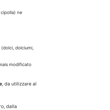
cipolla) ne
(dolci, dolciumi,
i mais modificato
e
, da utilizzare al
o, dalla