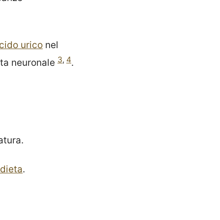
cido urico
nel
3
,
4
ita neuronale
.
atura.
dieta
.