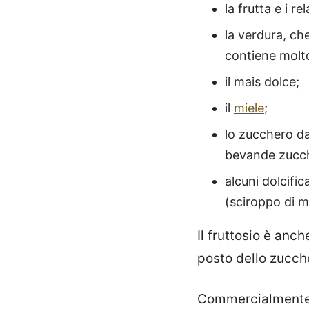
la frutta e i re
la verdura, ch
contiene molt
il mais dolce;
il
miele
;
lo zucchero da
bevande zucche
alcuni dolcific
(sciroppo di m
Il fruttosio è anc
posto dello zucche
Commercialmente, 