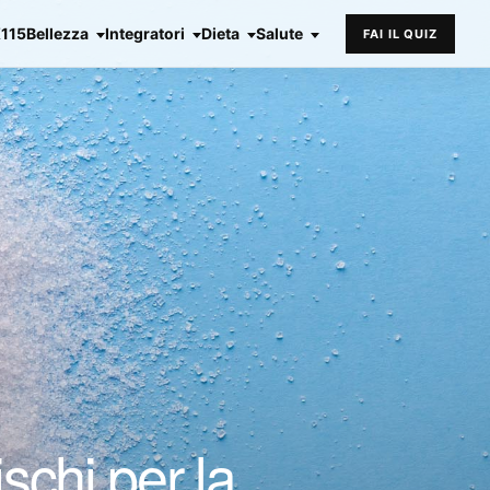
X115
Bellezza
Integratori
Dieta
Salute
FAI IL QUIZ
schi per la