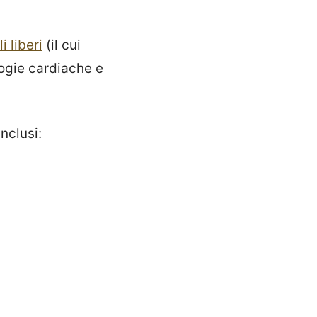
i liberi
(il cui
logie cardiache e
 inclusi: