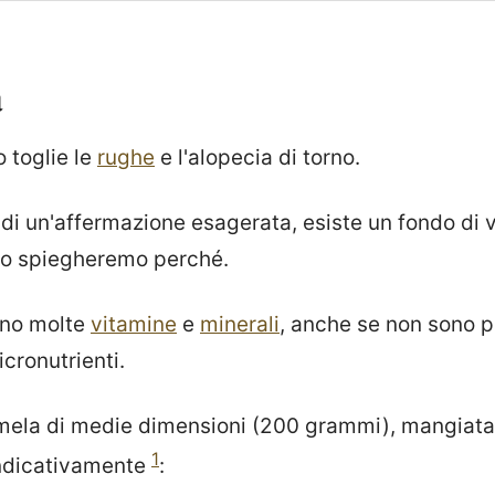
à
 toglie le
rughe
e l'alopecia di torno.
 di un'affermazione esagerata, esiste un fondo di ve
olo spiegheremo perché.
ono molte
vitamine
e
minerali
, anche se non sono 
icronutrienti.
mela di medie dimensioni (200 grammi), mangiata
1
indicativamente
: