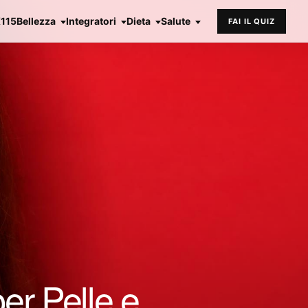
X115
Bellezza
Integratori
Dieta
Salute
FAI IL QUIZ
per Pelle e