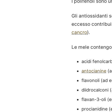
I polifenoli sono
Gli antiossidanti
eccesso contribui
cancro
).
Le mele contengon
acidi fenolcar
antocianine
(a
flavonoli (ad e
diidrocalconi 
flavan-3-oli (
procianidine (