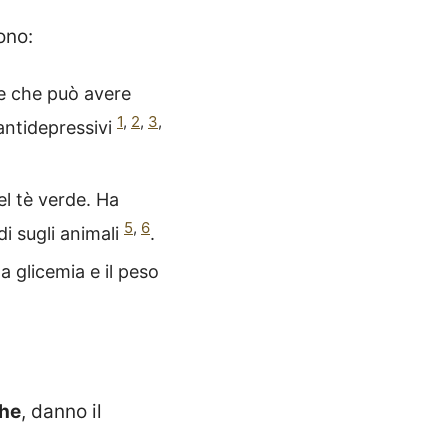
ono:
e che può avere
1
,
2
,
3
,
antidepressivi
el tè verde. Ha
5
,
6
di sugli animali
.
a glicemia e il peso
che
, danno il