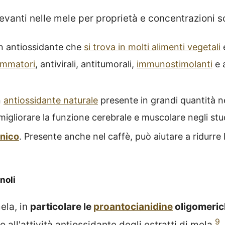
rilevanti nelle mele per proprietà e concentrazioni s
n antiossidante che
si trova in molti alimenti vegetali
ammatori
, antivirali, antitumorali,
immunostimolanti
e 
n
antiossidante naturale
presente in grandi quantità n
migliorare la funzione cerebrale e muscolare negli stu
nico
. Presente anche nel caffè, può aiutare a ridurre l
noli
mela, in
particolare le
proantocianidine
oligomeri
9
 all'attività antiossidante degli estratti di mela
.