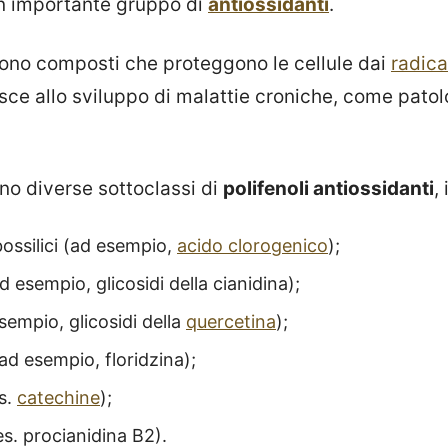
 un importante gruppo di
antiossidanti
.
 sono composti che proteggono le cellule dai
radical
sce allo sviluppo di malattie croniche, come pato
o diverse sottoclassi di
polifenoli antiossidanti
,
bossilici (ad esempio,
acido clorogenico
);
d esempio, glicosidi della cianidina);
sempio, glicosidi della
quercetina
);
(ad esempio, floridzina);
es.
catechine
);
es. procianidina B2).