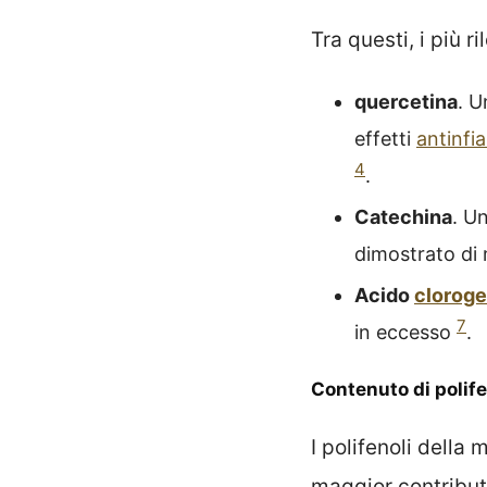
Tra questi, i più 
quercetina
. U
effetti
antinfi
4
.
Catechina
. U
dimostrato di 
Acido
cloroge
7
in eccesso
.
Contenuto di polife
I polifenoli della 
maggior contributo