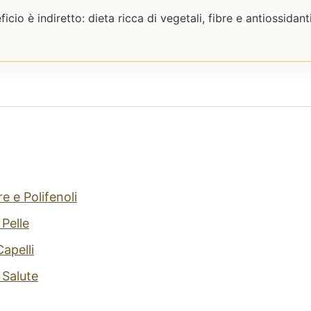
eficio è indiretto: dieta ricca di vegetali, fibre e antiossidan
re e Polifenoli
 Pelle
Capelli
 Salute