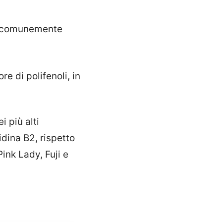
iù comunemente
e di polifenoli, in
i più alti
idina B2, rispetto
ink Lady, Fuji e