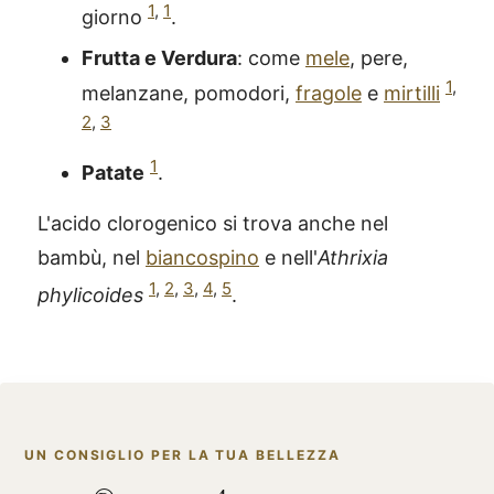
1
,
1
giorno
.
Frutta e Verdura
: come
mele
, pere,
1
,
melanzane, pomodori,
fragole
e
mirtilli
2
,
3
1
Patate
.
L'acido clorogenico si trova anche nel
bambù, nel
biancospino
e nell'
Athrixia
1
,
2
,
3
,
4
,
5
phylicoides
.
UN CONSIGLIO PER LA TUA BELLEZZA