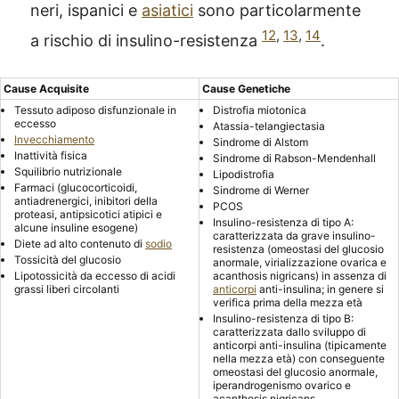
neri, ispanici e
asiatici
sono particolarmente
12
,
13
,
14
a rischio di insulino-resistenza
.
Cause Acquisite
Cause Genetiche
Tessuto adiposo disfunzionale in
Distrofia miotonica
eccesso
Atassia-telangiectasia
Invecchiamento
Sindrome di Alstom
Inattività fisica
Sindrome di Rabson-Mendenhall
Squilibrio nutrizionale
Lipodistrofia
Farmaci (glucocorticoidi,
Sindrome di Werner
antiadrenergici, inibitori della
PCOS
proteasi, antipsicotici atipici e
Insulino-resistenza di tipo A:
alcune insuline esogene)
caratterizzata da grave insulino-
Diete ad alto contenuto di
sodio
resistenza (omeostasi del glucosio
Tossicità del glucosio
anormale, virializzazione ovarica e
Lipotossicità da eccesso di acidi
acanthosis nigricans) in assenza di
grassi liberi circolanti
anticorpi
anti-insulina; in genere si
verifica prima della mezza età
Insulino-resistenza di tipo B:
caratterizzata dallo sviluppo di
anticorpi anti-insulina (tipicamente
nella mezza età) con conseguente
omeostasi del glucosio anormale,
iperandrogenismo ovarico e
acanthosis nigricans