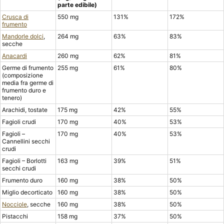
parte edibile)
Crusca di
550 mg
131%
172%
frumento
Mandorle dolci
,
264 mg
63%
83%
secche
Anacardi
260 mg
62%
81%
Germe di frumento
255 mg
61%
80%
(composizione
media fra germe di
frumento duro e
tenero)
Arachidi, tostate
175 mg
42%
55%
Fagioli crudi
170 mg
40%
53%
Fagioli –
170 mg
40%
53%
Cannellini secchi
crudi
Fagioli – Borlotti
163 mg
39%
51%
secchi crudi
Frumento duro
160 mg
38%
50%
Miglio decorticato
160 mg
38%
50%
Nocciole
, secche
160 mg
38%
50%
Pistacchi
158 mg
37%
50%