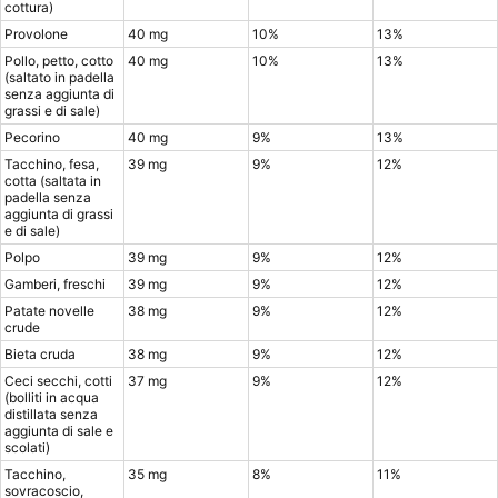
cottura)
Provolone
40 mg
10%
13%
Pollo, petto, cotto
40 mg
10%
13%
(saltato in padella
senza aggiunta di
grassi e di sale)
Pecorino
40 mg
9%
13%
Tacchino, fesa,
39 mg
9%
12%
cotta (saltata in
padella senza
aggiunta di grassi
e di sale)
Polpo
39 mg
9%
12%
Gamberi, freschi
39 mg
9%
12%
Patate novelle
38 mg
9%
12%
crude
Bieta cruda
38 mg
9%
12%
Ceci secchi, cotti
37 mg
9%
12%
(bolliti in acqua
distillata senza
aggiunta di sale e
scolati)
Tacchino,
35 mg
8%
11%
sovracoscio,