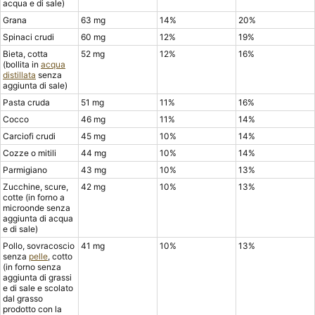
acqua e di sale)
Grana
63 mg
14%
20%
Spinaci crudi
60 mg
12%
19%
Bieta, cotta
52 mg
12%
16%
(bollita in
acqua
distillata
senza
aggiunta di sale)
Pasta cruda
51 mg
11%
16%
Cocco
46 mg
11%
14%
Carciofi crudi
45 mg
10%
14%
Cozze o mitili
44 mg
10%
14%
Parmigiano
43 mg
10%
13%
Zucchine, scure,
42 mg
10%
13%
cotte (in forno a
microonde senza
aggiunta di acqua
e di sale)
Pollo, sovracoscio
41 mg
10%
13%
senza
pelle
, cotto
(in forno senza
aggiunta di grassi
e di sale e scolato
dal grasso
prodotto con la