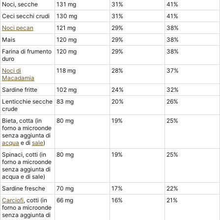
Noci, secche
131 mg
31%
41%
Ceci secchi crudi
130 mg
31%
41%
Noci pecan
121 mg
29%
38%
Mais
120 mg
29%
38%
Farina di frumento
120 mg
29%
38%
duro
Noci di
118 mg
28%
37%
Macadamia
Sardine fritte
102 mg
24%
32%
Lenticchie secche
83 mg
20%
26%
crude
Bieta, cotta (in
80 mg
19%
25%
forno a microonde
senza aggiunta di
acqua
e di
sale
)
Spinaci, cotti (in
80 mg
19%
25%
forno a microonde
senza aggiunta di
acqua e di sale)
Sardine fresche
70 mg
17%
22%
Carciofi
, cotti (in
66 mg
16%
21%
forno a microonde
senza aggiunta di