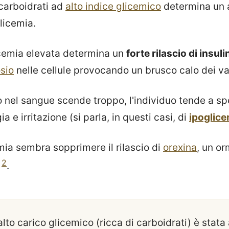
 carboidrati ad
alto indice glicemico
determina un 
licemia.
licemia elevata determina un
forte rilascio di insuli
sio
nelle cellule provocando un brusco calo dei val
o nel sangue scende troppo, l'individuo tende a s
a e irritazione (si parla, in questi casi, di
ipoglice
cemia sembra sopprimere il rilascio di
orexina
, un o
2
a
.
lto carico glicemico (ricca di carboidrati) è stata