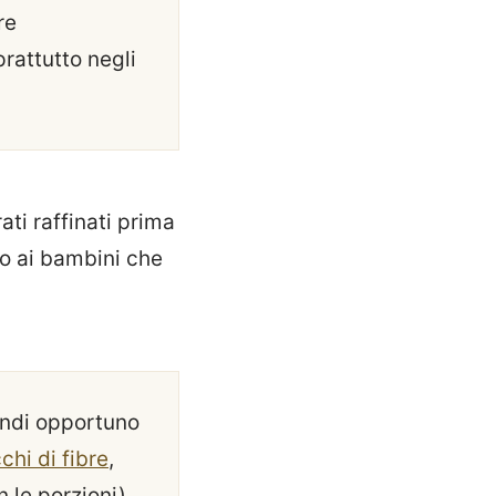
re
rattutto negli
ti raffinati prima
o ai bambini che
indi opportuno
cchi di fibre
,
le porzioni).