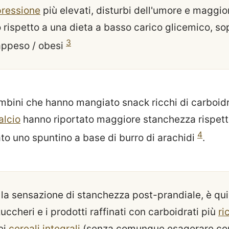
ressione
più elevati, disturbi dell'umore e maggio
rispetto a una dieta a basso carico glicemico, sop
3
rappeso / obesi
ambini che hanno mangiato snack ricchi di carboidra
alcio
hanno riportato maggiore stanchezza rispett
4
 uno spuntino a base di burro di arachidi
.
 la sensazione di stanchezza post-prandiale, è qu
 zuccheri e i prodotti raffinati con carboidrati più
ri
ei
cereali integrali
(senza comunque esagerare con 