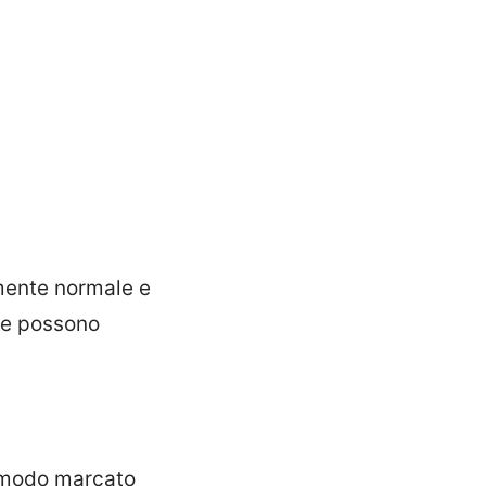
tamente normale e
tte possono
n modo marcato