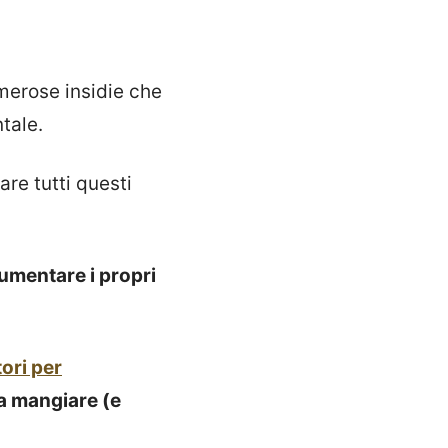
numerose insidie che
ntale.
re tutti questi
aumentare i propri
tori per
a mangiare (e