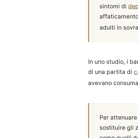
sintomi di
dep
affaticamento 
adulti in sov
In uno studio, i b
di una partita di
c
avevano consumato
Per attenuare
sostituire gli
come quelli d