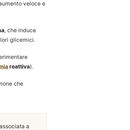
aumento veloce e
na
, che induce
ori glicemici.
perimentare
mia
reattiva
).
rmone che
 associata a