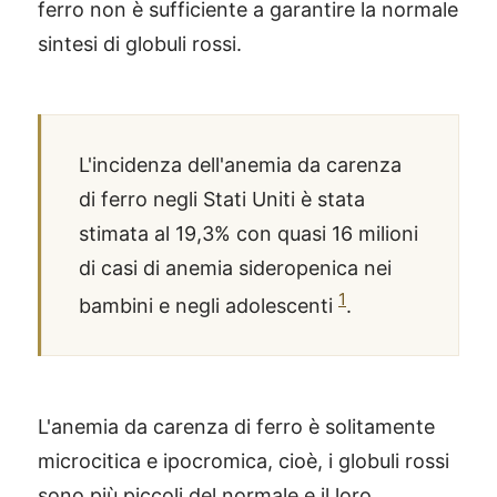
ferro non è sufficiente a garantire la normale
sintesi di globuli rossi.
L'incidenza dell'anemia da carenza
di ferro negli Stati Uniti è stata
stimata al 19,3% con quasi 16 milioni
di casi di anemia sideropenica nei
1
bambini e negli adolescenti
.
L'anemia da carenza di ferro è solitamente
®
X115
-
microcitica e ipocromica, cioè, i globuli rossi
SCOPRI COME FUNZIONA
sono più piccoli del normale e il loro