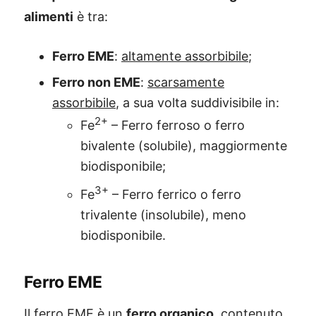
alimenti
è tra:
Ferro EME
:
altamente assorbibile
;
Ferro non EME
:
scarsamente
assorbibile
, a sua volta suddivisibile in:
2+
Fe
– Ferro ferroso o ferro
bivalente (solubile), maggiormente
biodisponibile;
3+
Fe
– Ferro ferrico o ferro
trivalente (insolubile), meno
biodisponibile.
Ferro EME
Il ferro EME è un
ferro organico
, contenuto