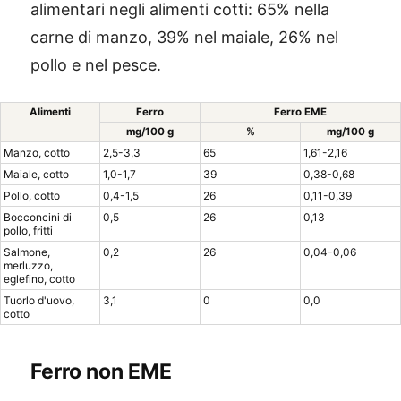
alimentari negli alimenti cotti: 65% nella
carne di manzo, 39% nel maiale, 26% nel
pollo e nel pesce.
Alimenti
Ferro
Ferro EME
mg/100 g
%
mg/100 g
Manzo, cotto
2,5-3,3
65
1,61-2,16
Maiale, cotto
1,0-1,7
39
0,38-0,68
Pollo, cotto
0,4-1,5
26
0,11-0,39
Bocconcini di
0,5
26
0,13
pollo, fritti
Salmone,
0,2
26
0,04-0,06
merluzzo,
eglefino, cotto
Tuorlo d'uovo,
3,1
0
0,0
cotto
Ferro non EME