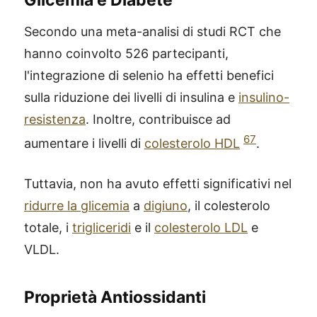
Glicemia e Diabete
Secondo una meta-analisi di studi RCT che
hanno coinvolto 526 partecipanti,
l'integrazione di selenio ha effetti benefici
sulla riduzione dei livelli di insulina e
insulino-
resistenza
. Inoltre, contribuisce ad
67
aumentare i livelli di
colesterolo HDL
.
Tuttavia, non ha avuto effetti significativi nel
ridurre la glicemia
a
digiuno
, il colesterolo
totale, i
trigliceridi
e il
colesterolo LDL
e
VLDL.
®
X115
-
Proprietà Antiossidanti
SCOPRI COME FUNZIONA