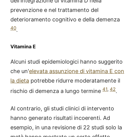
dell'integrazione di vitamina D nella
prevenzione e nel trattamento del
deterioramento cognitivo e della demenza
40
.
Vitamina E
Alcuni studi epidemiologici hanno suggerito
che un'
elevata assunzione di vitamina E con
la dieta
potrebbe ridurre moderatamente il
41
,
42
rischio di demenza a lungo termine
.
Al contrario, gli studi clinici di intervento
hanno generato risultati incoerenti. Ad
®
X115
-
esempio, in una revisione di 22 studi solo la
SCOPRI COME FUNZIONA
metà hanno mostrato un certo effetto