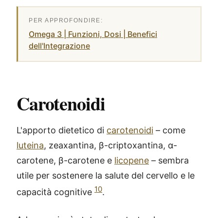
Omega 3 | Funzioni, Dosi | Benefici
dell'Integrazione
Carotenoidi
L'apporto dietetico di
carotenoidi
– come
luteina
, zeaxantina, β-criptoxantina, α-
carotene, β-carotene e
licopene
– sembra
utile per sostenere la salute del cervello e le
10
capacità cognitive
.