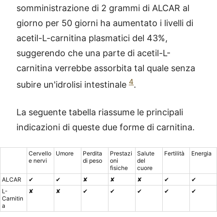
somministrazione di 2 grammi di ALCAR al
giorno per 50 giorni ha aumentato i livelli di
acetil-L-carnitina plasmatici del 43%,
suggerendo che una parte di acetil-L-
carnitina verrebbe assorbita tal quale senza
4
subire un'idrolisi intestinale
.
La seguente tabella riassume le principali
indicazioni di queste due forme di carnitina.
Cervello
Umore
Perdita
Prestazi
Salute
Fertilità
Energia
e nervi
di peso
oni
del
fisiche
cuore
ALCAR
✔
✔
✘
✘
✘
✔
✔
L-
✘
✘
✔
✔
✔
✔
✔
Carnitin
a