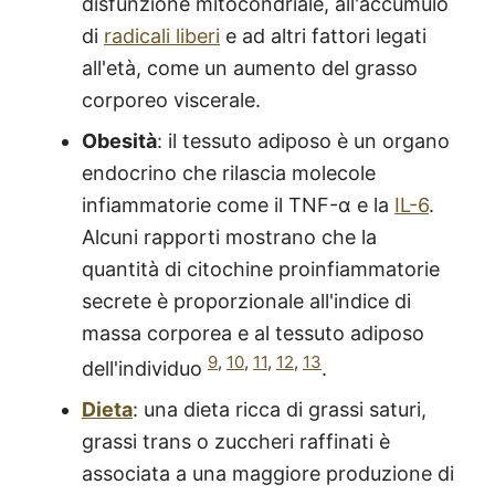
disfunzione mitocondriale, all'accumulo
di
radicali liberi
e ad altri fattori legati
all'età, come un aumento del grasso
corporeo viscerale.
Obesità
: il tessuto adiposo è un organo
endocrino che rilascia molecole
infiammatorie come il TNF-α e la
IL-6
.
Alcuni rapporti mostrano che la
quantità di citochine proinfiammatorie
secrete è proporzionale all'indice di
massa corporea e al tessuto adiposo
9
,
10
,
11
,
12
,
13
dell'individuo
.
Dieta
: una dieta ricca di grassi saturi,
grassi trans o zuccheri raffinati è
associata a una maggiore produzione di