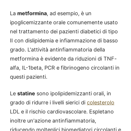
La
metformina
, ad esempio, è un
ipoglicemizzante orale comunemente usato
nel trattamento dei pazienti diabetici di tipo
II con dislipidemia e infiammazione di basso
grado. L'attività antinfiammatoria della
metformina è evidente da riduzioni di TNF-
alfa, IL-1beta, PCR e fibrinogeno circolanti in
questi pazienti.
Le
statine
sono ipolipidemizzanti orali, in
grado di ridurre i livelli sierici di
colesterolo
LDL e il rischio cardiovascolare. Espletano
®
X115
-
inoltre un'azione antinfiammatoria,
SCOPRI COME FUNZIONA
riducendo molteplici biomediatori circolanti e