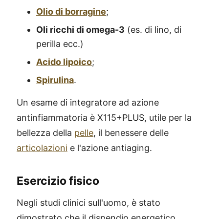
Olio di borragine
;
OIi ricchi di omega-3
(es. di lino, di
perilla ecc.)
Acido lipoico
;
Spirulina
.
Un esame di integratore ad azione
antinfiammatoria è X115+PLUS, utile per la
bellezza della
pelle
, il benessere delle
articolazioni
e l'azione antiaging.
Esercizio fisico
Negli studi clinici sull'uomo, è stato
dimostrato che il dispendio energetico