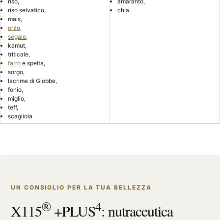
riso,
amaranto,
riso selvatico,
chia.
mais,
orzo
,
segale
,
kamut,
triticale,
farro
e spelta,
sorgo,
lacrime di Giobbe,
fonio,
miglio,
teff,
scagliola
UN CONSIGLIO PER LA TUA BELLEZZA
®
4
X115
+PLUS
: nutraceutica