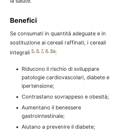
la salute.
Benefici
Se consumati in quantità adeguate e in
sostituzione ai cereali raffinati, i cereali
5
,
6
,
7
,
8
,
8a
integrali
:
Riducono il rischio di sviluppare
patologie cardiovascolari, diabete e
ipertensione;
Contrastano sovrappeso e obesità;
Aumentano il benessere
gastrointestinale;
Aiutano a prevenire il diabete;