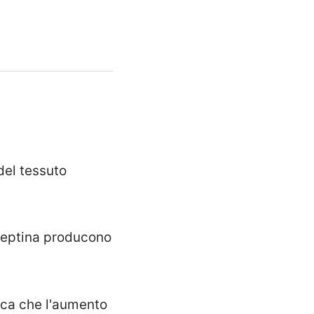
 del tessuto
 leptina producono
fica che l'aumento