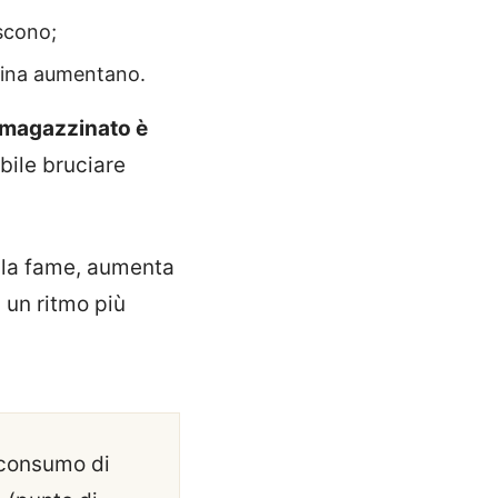
iscono;
eptina aumentano.
immagazzinato è
bile bruciare
te la fame, aumenta
 un ritmo più
l consumo di