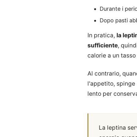
Durante i perio
Dopo pasti abb
In pratica,
la lept
sufficiente
, quind
calorie a un tass
Al contrario, quand
l'appetito, spinge
lento per conserv
La leptina ser