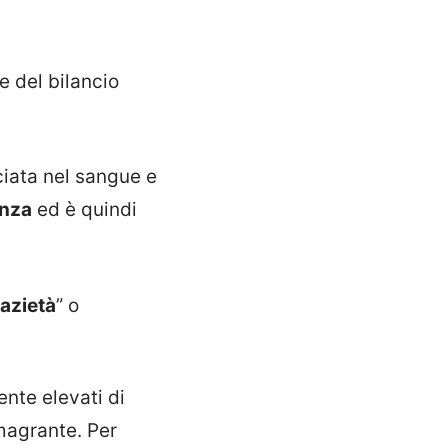
e del bilancio
iata nel sangue e
anza
ed è quindi
azietà
” o
ente elevati di
magrante. Per