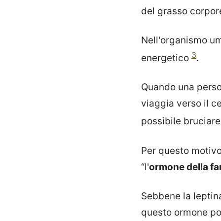
del grasso corpor
Nell'organismo uma
3
energetico
.
Quando una person
viaggia verso il c
possibile bruciare
Per questo motivo,
“l'
ormone della f
Sebbene la leptina
questo ormone pos