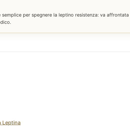
 semplice per spegnere la leptino resistenza: va affrontat
dico.
a Leptina