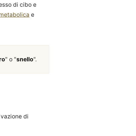
esso di cibo e
metabolica
e
ro
" o "
snello
".
tivazione di