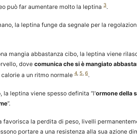
3
eo può far aumentare molto la leptina
.
no, la leptina funge da segnale per la regolazion
a mangia abbastanza cibo, la leptina viene rilasc
ervello, dove
comunica che si è mangiato abbast
4
,
5
,
6
 calorie a un ritmo normale
.
 la leptina viene spesso definita “l'
ormone della s
ame
“.
 favorisca la perdita di peso, livelli permanentem
sono portare a una resistenza alla sua azione di