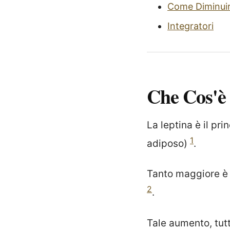
Come Diminuire
Integratori
Che Cos'è
La leptina è il pr
1
adiposo)
.
Tanto maggiore è i
2
.
Tale aumento, tutt