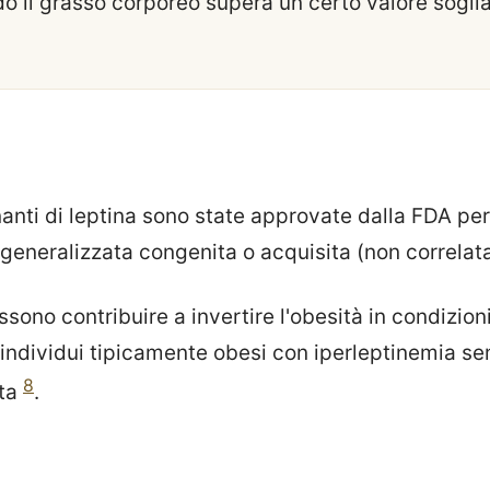
o il grasso corporeo supera un certo valore soglia
nti di leptina sono state approvate dalla FDA per
a generalizzata congenita o acquisita (non correlata
sono contribuire a invertire l'obesità in condizion
n individui tipicamente obesi con iperleptinemia 
8
ata
.