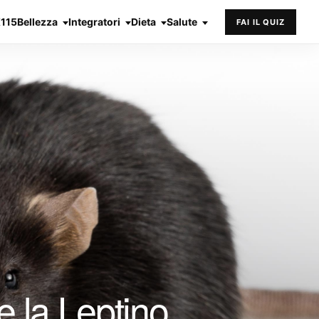
X115
Bellezza
Integratori
Dieta
Salute
FAI IL QUIZ
e la Leptino