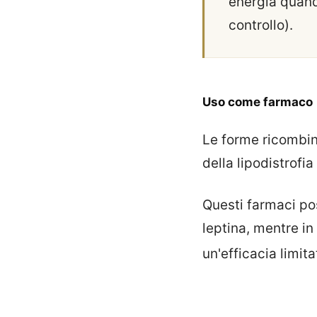
energia quand
controllo).
Uso come farmaco
Le forme ricombina
della lipodistrofi
Questi farmaci pos
leptina, mentre i
un'efficacia limit