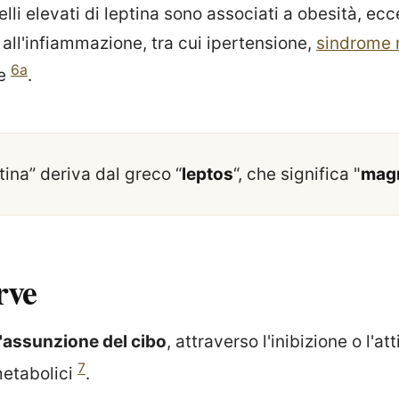
elli elevati di leptina sono associati a obesità, ecc
 all'infiammazione, tra cui ipertensione,
sindrome 
6a
he
.
ptina” deriva dal greco “
leptos
“, che significa "
mag
rve
l'assunzione del cibo
, attraverso l'inibizione o l'at
7
 metabolici
.