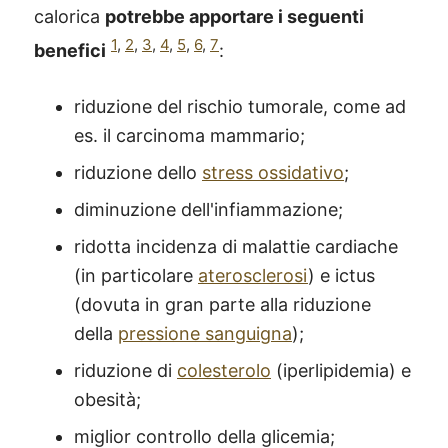
calorica
potrebbe apportare i seguenti
1
,
2
,
3
,
4
,
5
,
6
,
7
benefici
:
riduzione del rischio tumorale, come ad
es. il carcinoma mammario;
riduzione dello
stress ossidativo
;
diminuzione dell'infiammazione;
ridotta incidenza di malattie cardiache
(in particolare
aterosclerosi
) e ictus
(dovuta in gran parte alla riduzione
della
pressione sanguigna
);
riduzione di
colesterolo
(iperlipidemia) e
obesità;
miglior controllo della glicemia;