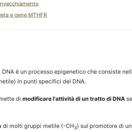
 Invecchiamento
Dieta e gene MTHFR
l DNA è un processo epigenetico che consiste nell
tile) in punti specifici del DNA.
mette di
modificare l'attività di un tratto di DNA
se
za di molti gruppi metile (-CH
) sul promotore di u
3