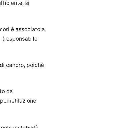
ficiente, si
umori è associato a
 (responsabile
di cancro, poiché
to da
'ipometilazione
ochi instabilità