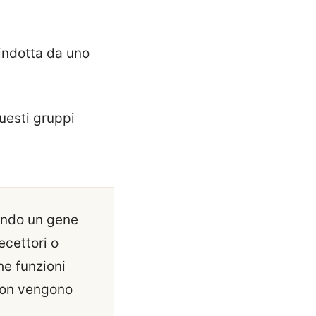
indotta da uno
uesti gruppi
ando un gene
ecettori o
he funzioni
 non vengono