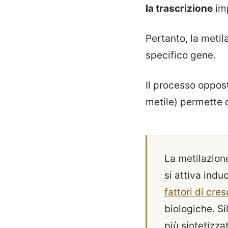
la trascrizione
imp
Pertanto, la meti
specifico gene.
Il processo oppos
metile) permette di
La metilazio
si attiva induc
fattori di cres
biologiche. S
più sintetizza