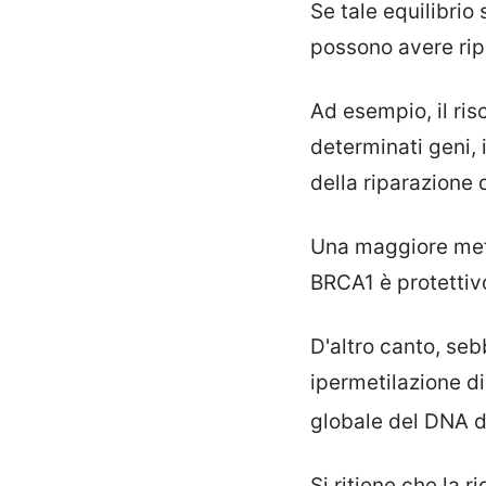
Se tale equilibrio
possono avere ripe
Ad esempio, il risc
determinati geni,
della riparazione 
Una maggiore meti
BRCA1 è protettivo
D'altro canto, se
ipermetilazione di
globale del DNA d
Si ritiene che la 