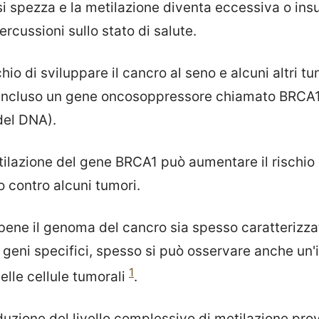
 si spezza e la metilazione diventa eccessiva o insuf
rcussioni sullo stato di salute.
hio di sviluppare il cancro al seno e alcuni altri t
 incluso un gene oncosoppressore chiamato BRCA1
del DNA).
lazione del gene BRCA1 può aumentare il rischio 
 contro alcuni tumori.
bbene il genoma del cancro sia spesso caratterizza
 geni specifici, spesso si può osservare anche un
1
elle cellule tumorali
.
riduzione del livello complessivo di metilazione prov