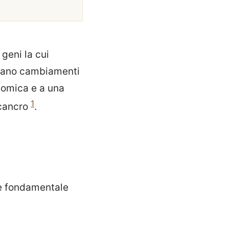
geni la cui
ulano cambiamenti
enomica e a una
1
 cancro
.
 è fondamentale