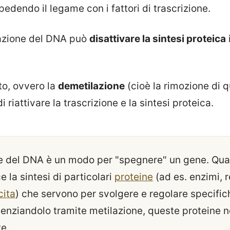
edendo il legame con i fattori di trascrizione.
lazione del DNA può
disattivare la sintesi proteica
to, ovvero la
demetilazione
(cioè la rimozione di q
 riattivare la trascrizione e la sintesi proteica.
ne del DNA è un modo per "spegnere" un gene. Qu
e la sintesi di particolari
proteine
(ad es. enzimi, r
cita
) che servono per svolgere e regolare specific
ilenziandolo tramite metilazione, queste proteine
te.