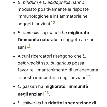
B. bifidum
e
L. acidophilus hanno
modulato positivamente le risposte
immunologiche e infiammatorie nei
10
soggetti anziani
.
B. animalis
spp.
lactis
ha
migliorato
l'immunità naturale
in soggetti anziani
11
sani
.
Alcuni ricercatori ritengono che
L.
delbrueckii
ssp.
bulgaricus
possa
favorire il mantenimento di un'adeguata
12
risposta immunitaria negli anziani
.
L. gasseri
ha
migliorato l'immunità
13
negli anziani
.
L. salivarius
ha
ridotto la secrezione di