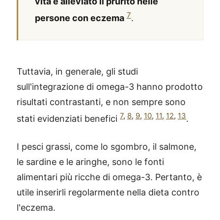
vita e alleviato il prurito nelle
7
persone con eczema
.
Tuttavia, in generale, gli studi
sull'integrazione di omega-3 hanno prodotto
risultati contrastanti, e non sempre sono
7
,
8
,
9
,
10
,
11
,
12
,
13
stati evidenziati benefici
.
I pesci grassi, come lo sgombro, il salmone,
le sardine e le aringhe, sono le fonti
alimentari più ricche di omega-3. Pertanto, è
utile inserirli regolarmente nella dieta contro
l'eczema.