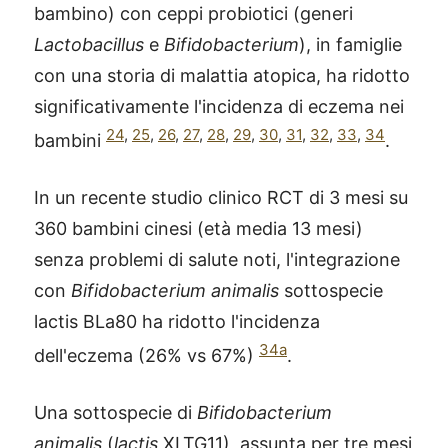
bambino) con ceppi probiotici (generi
Lactobacillus
e
Bifidobacterium
), in famiglie
con una storia di malattia atopica, ha ridotto
significativamente l'incidenza di eczema nei
24
,
25
,
26
,
27
,
28
,
29
,
30
,
31
,
32
,
33
,
34
bambini
.
In un recente studio clinico RCT di 3 mesi su
360 bambini cinesi (età media 13 mesi)
senza problemi di salute noti, l'integrazione
con
Bifidobacterium animalis
sottospecie
lactis BLa80 ha ridotto l'incidenza
34a
dell'eczema (26% vs 67%)
.
Una sottospecie di
Bifidobacterium
animalis
(
lactis
XLTG11), assunta per tre mesi