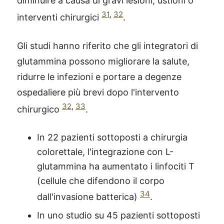
diminuire a causa di gravi lesioni, ustioni o
31
,
32
interventi chirurgici
.
Gli studi hanno riferito che gli integratori di
glutammina possono migliorare la salute,
ridurre le infezioni e portare a degenze
ospedaliere più brevi dopo l'intervento
32
,
33
chirurgico
.
In 22 pazienti sottoposti a chirurgia
colorettale, l'integrazione con L-
glutammina ha aumentato i linfociti T
(cellule che difendono il corpo
34
dall'invasione batterica)
.
In uno studio su 45 pazienti sottoposti