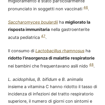
miglioramento è stato particolarmente
46
pronunciato in soggetti non vaccinati
.
Saccharomyces boulardii
ha
migliorato la
risposta immunitaria
nella gastroenterite
47
acuta pediatrica
.
Il consumo di
Lactobacillus rhamnosus
ha
ridotto l'insorgenza di malattie respiratorie
48
nei bambini che frequentavano asili nido
.
L. acidophilus
,
B. bifidum
e
B. animalis
insieme a vitamina C hanno ridotto il tasso di
®
X115
-
incidenza di infezioni del tratto respiratorio
SCOPRI COME FUNZIONA
superiore, il numero di giorni con sintomi e