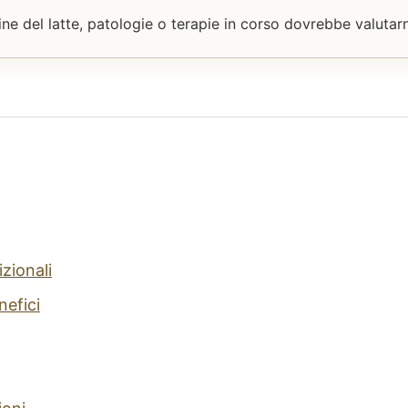
eine del latte, patologie o terapie in corso dovrebbe valuta
izionali
nefici