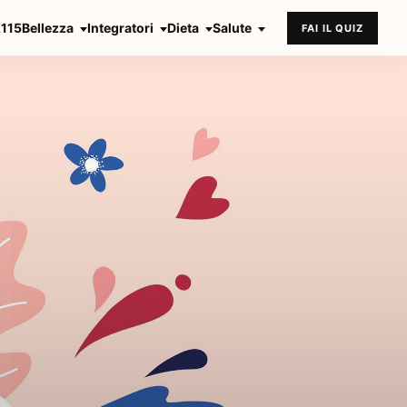
X115
Bellezza
Integratori
Dieta
Salute
FAI IL QUIZ