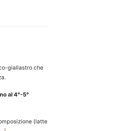
co-giallastro che
za.
ino al 4°-5°
composizione (latte
1