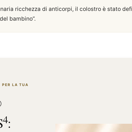
inaria ricchezza di anticorpi, il colostro è stato def
del bambino”.
 PER LA TUA
®
4
S
: