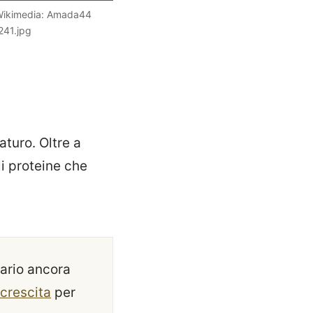
e Wikimedia: Amada44
241.jpg
aturo. Oltre a
li proteine che
tario ancora
 crescita
per