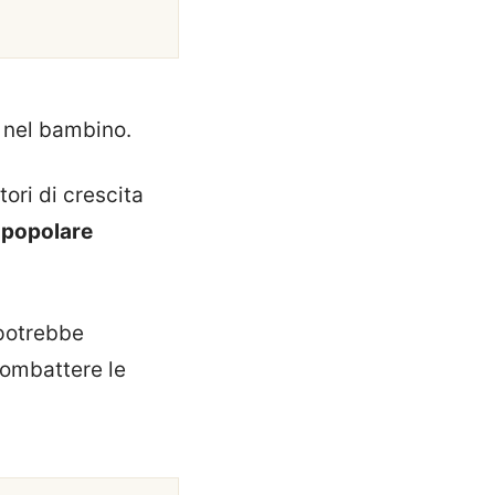
e nel bambino.
ori di crescita
n
popolare
 potrebbe
combattere le