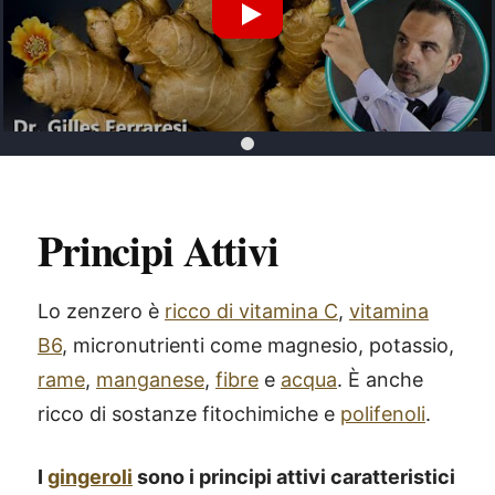
Riproduci Video YouTube
Principi Attivi
Lo zenzero è
ricco di vitamina C
,
vitamina
B6
, micronutrienti come magnesio, potassio,
rame
,
manganese
,
fibre
e
acqua
. È anche
ricco di sostanze fitochimiche e
polifenoli
.
I
gingeroli
sono i principi attivi caratteristici