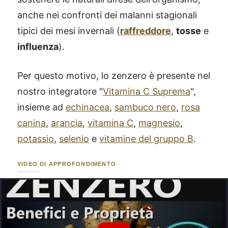
anche nei confronti dei malanni stagionali
tipici dei mesi invernali (
raffreddore
,
tosse
e
influenza
).
Per questo motivo, lo zenzero è presente nel
nostro integratore "
Vitamina C Suprema
",
insieme ad
echinacea
,
sambuco nero
,
rosa
canina
,
arancia
,
vitamina C
,
magnesio
,
potassio
,
selenio
e
vitamine del gruppo B
.
VIDEO DI APPROFONDIMENTO