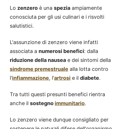
Lo
zenzero
è una
spezia
ampiamente
conosciuta per gli usi culinari e i risvolti
salutistici.
L'assunzione di zenzero viene infatti
associata a
numerosi benefici
: dalla
riduzione della nausea
e dei sintomi della
sindrome premestruale
alla lotta contro
l'
infiammazione
, l'
artrosi
e il
diabete
.
Tra tutti questi presunti benefici rientra
anche il
sostegno
immunitario
.
Lo zenzero viene dunque consigliato per
sostenere le naturali difese dell'organismo,