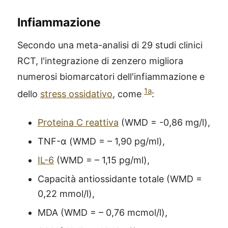
Infiammazione
Secondo una meta-analisi di 29 studi clinici
RCT, l'integrazione di zenzero migliora
numerosi biomarcatori dell'infiammazione e
1a
dello
stress ossidativo
, come
:
Proteina C reattiva
(WMD = -0,86 mg/l),
TNF-α (WMD = – 1,90 pg/ml),
IL-6
(WMD = – 1,15 pg/ml),
Capacità antiossidante totale (WMD =
0,22 mmol/l),
MDA (WMD = – 0,76 mcmol/l),