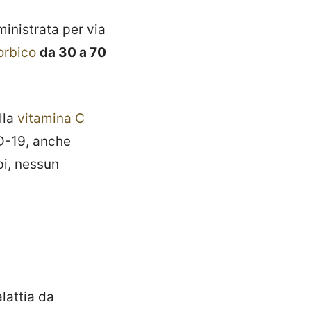
ministrata per via
orbico
da 30 a 70
lla
vitamina C
D-19, anche
i, nessun
lattia da