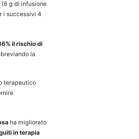
(6 g di infusione
r i successivi 4
86% il rischio di
bbreviando la
o terapeutico
rnire
osa
ha migliorato
uiti in terapia