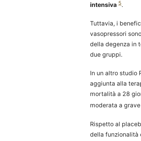
5
intensiva
.
Tuttavia, i benefic
vasopressori sono 
della degenza in t
due gruppi.
In un altro studio
aggiunta alla terap
mortalità a 28 gior
moderata a grav
Rispetto al place
della funzionalità