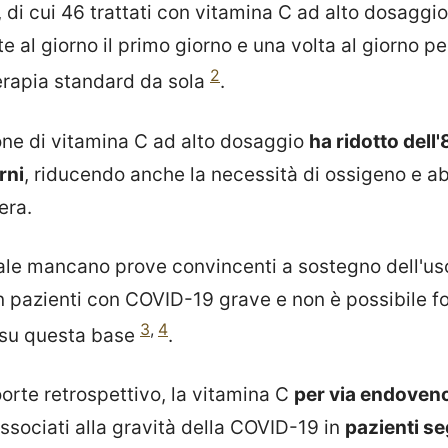
di cui 46 trattati con vitamina C ad alto dosaggio 
 al giorno il primo giorno e una volta al giorno pe
2
terapia standard da sola
.
ne di vitamina C ad alto dosaggio
ha ridotto dell'
rni
, riducendo anche la necessità di ossigeno e a
era.
rale mancano prove convincenti a sostegno dell'us
n pazienti con COVID-19 grave e non è possibile fo
3
,
4
su questa base
.
oorte retrospettivo, la vitamina C
per via endoven
ssociati alla gravità della COVID-19 in
pazienti seg