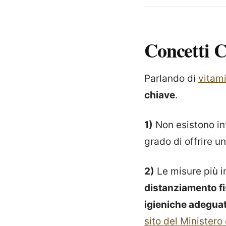
Concetti C
Parlando di
vitam
chiave
.
1)
Non esistono int
grado di offrire u
2)
Le misure più i
distanziamento fi
igieniche adegua
sito del Ministero