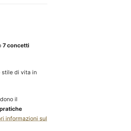
o
7 concetti
tile di vita in
dono il
 pratiche
i informazioni sul