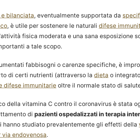
 e bilanciata
, eventualmente supportata da
specif
ico
, è utile per sostenere le naturali
difese immunit
'attività fisica moderata e una sana esposizione s
mportanti a tale scopo.
umentati fabbisogni o carenze specifiche, è impr
o di certi nutrienti (attraverso la
dieta
o integrato
le difese immunitarie
oltre il normale stato di salut
o della vitamina C contro il coronavirus è stata o
rattamento di
pazienti ospedalizzati in terapia inte
i hanno studiato prevalentemente gli effetti della
r via endovenosa
.