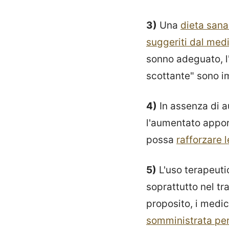
3)
Una
dieta sana
suggeriti dal med
sonno adeguato, l
scottante" sono i
4)
In assenza di a
l'aumentato apport
possa
rafforzare 
5)
L'uso terapeutic
soprattutto nel t
proposito, i medic
somministrata
pe