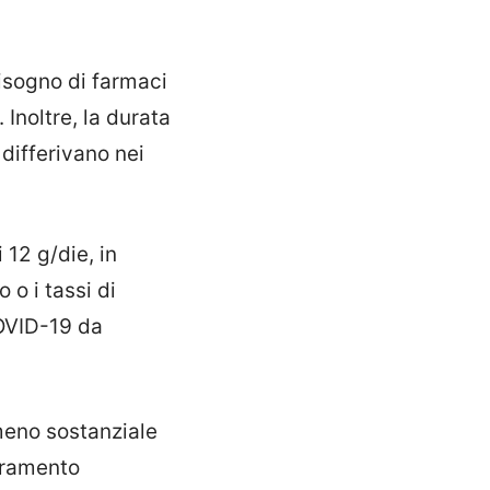
 bisogno di farmaci
 Inoltre, la durata
 differivano nei
 12 g/die, in
 o i tassi di
VID-19 da
meno sostanziale
ioramento