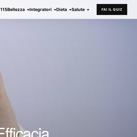
X115
Bellezza
Integratori
Dieta
Salute
FAI IL QUIZ
fficacia,