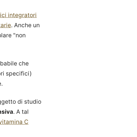
ici integratori
arie
. Anche un
olare "non
obabile che
ri specifici)
e.
ggetto di studio
nsiva
. A tal
vitamina C