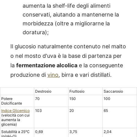
aumenta la shelf-life degli alimenti
conservati, aiutando a mantenerne la
morbidezza (oltre a migliorarne la
doratura);
Il glucosio naturalmente contenuto nel malto
o nel mosto d'uva è la base di partenza per
la
fermentazione alcolica
e la conseguente
produzione di
vino
, birra e vari distillati.
Destrosio
Fruttosio
Saccarosio
Potere
70
150
100
Dolcificante
Indice Glicemico
103
20
65
(velocità con cui
aumenta la
glicemia)
Solubilità a 25°C
0,69
3,75
2,04
(g/gH
O)