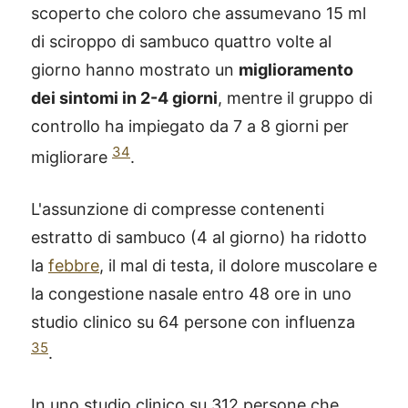
scoperto che coloro che assumevano 15 ml
di sciroppo di sambuco quattro volte al
giorno hanno mostrato un
miglioramento
dei sintomi in 2-4 giorni
, mentre il gruppo di
controllo ha impiegato da 7 a 8 giorni per
34
migliorare
.
L'assunzione di compresse contenenti
estratto di sambuco (4 al giorno) ha ridotto
la
febbre
, il mal di testa, il dolore muscolare e
la congestione nasale entro 48 ore in uno
studio clinico su 64 persone con influenza
35
.
®
X115
-
SCOPRI COME FUNZIONA
In uno studio clinico su 312 persone che