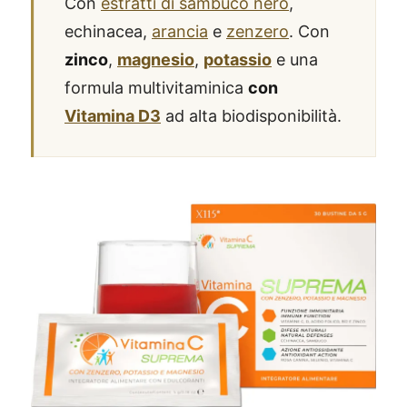
Con
estratti di sambuco nero
,
echinacea,
arancia
e
zenzero
. Con
zinco
,
magnesio
,
potassio
e una
formula multivitaminica
con
Vitamina D3
ad alta biodisponibilità.
®
X115
-
SCOPRI COME FUNZIONA