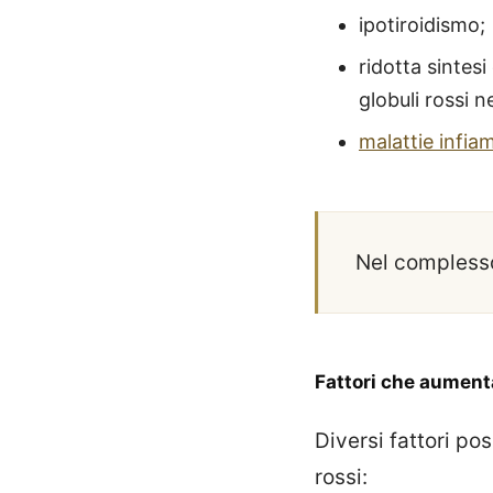
ipotiroidismo;
ridotta sintesi
globuli rossi n
malattie infia
Nel complesso
Fattori che aumenta
Diversi fattori po
rossi: