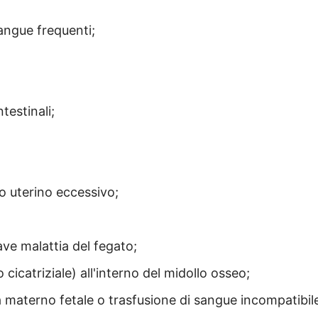
angue frequenti;
ntestinali;
 uterino eccessivo;
ave malattia del fegato;
o cicatriziale) all'interno del midollo osseo;
à materno fetale o trasfusione di sangue incompatibil