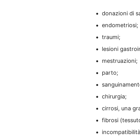
donazioni di s
endometriosi;
traumi;
lesioni gastroi
mestruazioni;
parto;
sanguinamento
chirurgia;
cirrosi, una gr
fibrosi (tessut
incompatibilit