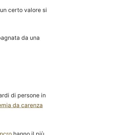
un certo valore si
mpagnata da una
ardi di persone in
emia da carenza
ncro
hanno il più