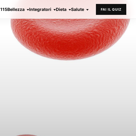
X115
Bellezza
Integratori
Dieta
Salute
FAI IL QUIZ