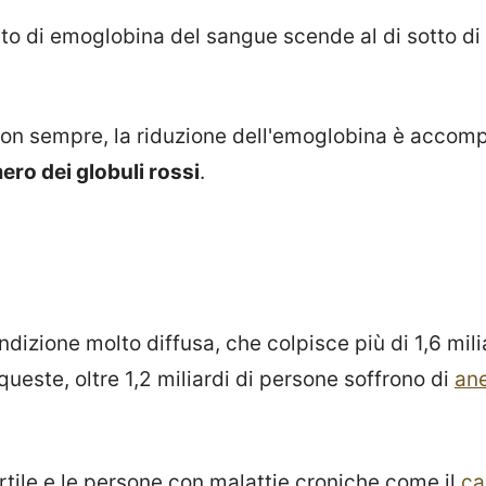
to di emoglobina del sangue scende al di sotto di 
 non sempre, la riduzione dell'emoglobina è acco
ero dei globuli rossi
.
dizione molto diffusa, che colpisce più di 1,6 mili
 queste, oltre 1,2 miliardi di persone soffrono di
an
rtile e le persone con malattie croniche come il
ca