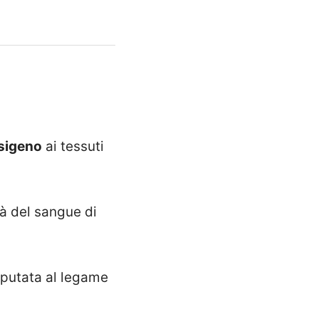
ssigeno
ai tessuti
à del sangue di
eputata al legame