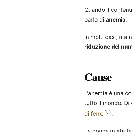
Quando il contenu
parla di
anemia
.
In molti casi, ma
riduzione del num
Cause
L'anemia è una con
tutto il mondo. Di
1
,
2
di ferro
.
Le donne in età fe