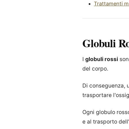
Trattamenti m
Globuli R
I
globuli rossi
sono
del corpo.
Di conseguenza, 
trasportare l'ossig
Ogni globulo ross
e al trasporto del