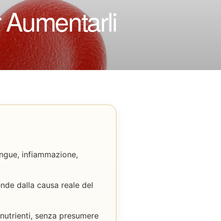
r Aumentarli
angue, infiammazione,
pende dalla causa reale del
i nutrienti, senza presumere