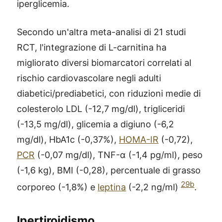
iperglicemia.
Secondo un'altra meta-analisi di 21 studi
RCT, l'integrazione di L-carnitina ha
migliorato diversi biomarcatori correlati al
rischio cardiovascolare negli adulti
diabetici/prediabetici, con riduzioni medie di
colesterolo LDL (-12,7 mg/dl), trigliceridi
(-13,5 mg/dl), glicemia a digiuno (-6,2
mg/dl), HbA1c (-0,37%),
HOMA-IR
(-0,72),
PCR
(-0,07 mg/dl), TNF-α (-1,4 pg/ml), peso
(-1,6 kg), BMI (-0,28), percentuale di grasso
29b
corporeo (-1,8%) e
leptina
(-2,2 ng/ml)
.
®
X115
-
SCOPRI COME FUNZIONA
Ipertiroidismo