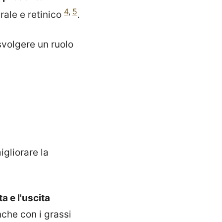
4
,
5
rale e retinico
.
svolgere un ruolo
migliorare la
ta e l'uscita
nche con i grassi