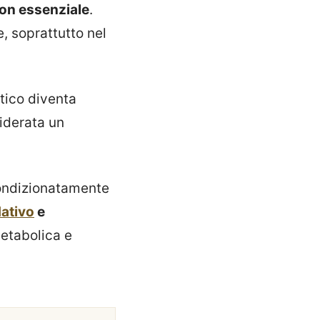
on essenziale
.
, soprattutto nel
etico diventa
iderata un
condizionatamente
dativo
e
metabolica e