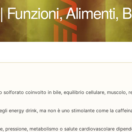
| Funzioni, Alimenti, B
solforato coinvolto in bile, equilibrio cellulare, muscolo, r
egli energy drink, ma non è uno stimolante come la caffeina
nce, pressione, metabolismo o salute cardiovascolare dipe