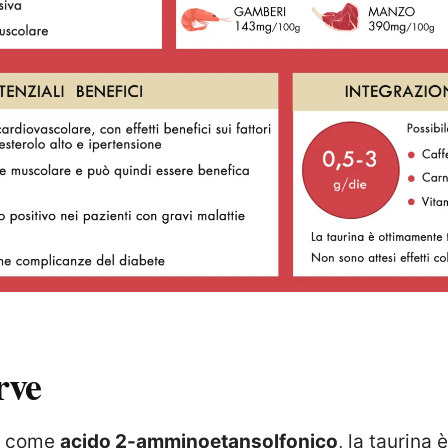
rve
e come
acido 2-amminoetansolfonico
, la taurina 