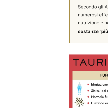
Secondo gli Au
numerosi effett
nutrizione e n
sostanze "più