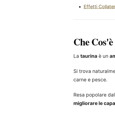
Effetti Collater
Che Cos'è
La
taurina
è un
a
Si trova naturalm
carne e pesce.
Resa popolare dall
migliorare le cap