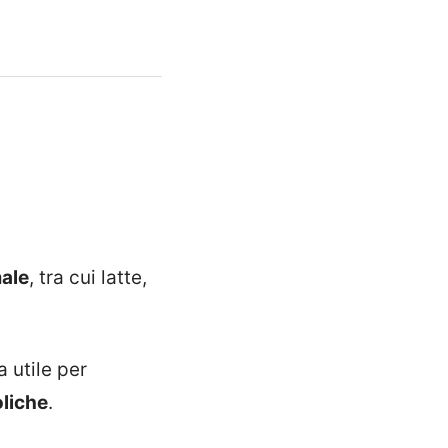
male
, tra cui latte,
 utile per
oliche
.