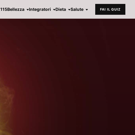
X115
Bellezza
Integratori
Dieta
Salute
FAI IL QUIZ