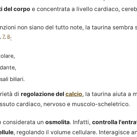
ti del corpo
e concentrata a livello cardiaco, cereb
zioni non siano del tutto note, la taurina sembra 
,
7
,
8
:
olare,
idante,
li biliari.
rietà di
regolazione del
calcio
, la taurina aiuta a 
tessuto cardiaco, nervoso e muscolo-scheletrico.
e considerata un
osmolita
. Infatti,
controlla l'entra
ellule
, regolando il volume cellulare. Interagisce a