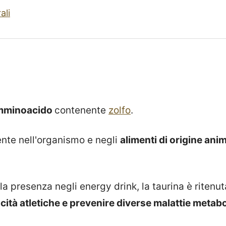
ali
mminoacido
contenente
zolfo
.
ente nell'organismo e negli
alimenti di origine ani
a presenza negli energy drink, la taurina è ritenuta
acità atletiche e prevenire diverse malattie metab