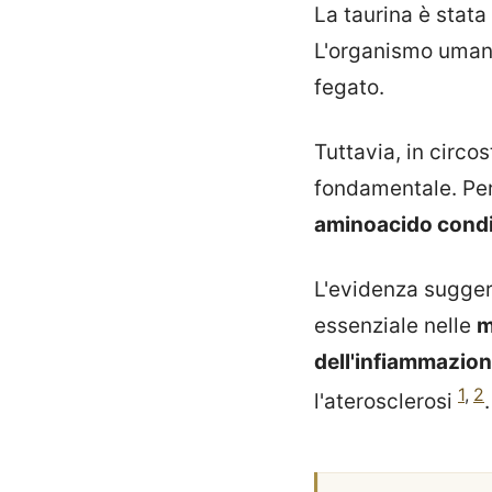
La taurina è stata
L'organismo umano
fegato.
Tuttavia, in circo
fondamentale. Per
aminoacido condi
L'evidenza sugge
essenziale nelle
m
dell'infiammazio
1
,
2
l'aterosclerosi
.