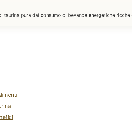
 di taurina pura dal consumo di bevande energetiche ricche d
Alimenti
urina
nefici