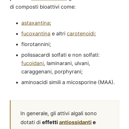
di composti bioattivi come:
astaxantina
;
fucoxantina
e altri
carotenoidi
;
florotannini;
polissacardi solfati e non solfati:
fucoidani
, laminarani, ulvani,
caraggenani, porphyrani;
aminoacidi simili a micosporine (MAA).
In generale, gli attivi algali sono
dotati di
effetti
antiossidanti
e